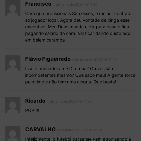
Francisco
4 de julho de 2023 At 11:30
Cara que profissionais São esses, e melhor contratar
so jogador local. Agora deu vontade de xinga esse
executivo. Meu Deus manda ele ir para casa e fica
pagando salario do cara. Vai ficar dando custo aqui
em belem.caramba
Flávio Figueiredo
4 de julho de 2023 At 11:40
Isso é brincadeira né Diretoria? Ou vcs são
incompetentes mesmo? Que saco meu! A gente torce
pelo time e não tem uma alegria. Que bosta!
Ricardo
4 de julho de 2023 At 11:59
PQP !!!
CARVALHO
4 de julho de 2023 At 12:14
Infelizmente, o futebol paraense vem agonizando a