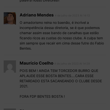
palavra nosso Diretores!!
Adriano Mendes
4 de julho de 2023 At 14:13
O amadorismo reina no baenão, é incrível a
incompetência dessa diretoria, se é que podemos
chamar assim esse bando de canalhas que estão
ficando ricos as custas do nosso clube. A culpa tem
sim sempre que recair em cima desse futre do Fabio
Bentes.
Maurício Coelho
4 de julho de 2023 At 14:29
POIS BEM ! AINDA TEM TORCEDOR BURRO QUE
APLAUDE ESSE BOSTA BENTES….CARA ESSE
RETARDADO ESTA SACANEANDO O CLUBE DESDE
2021.
FORA FDP BENTES BOSTA !