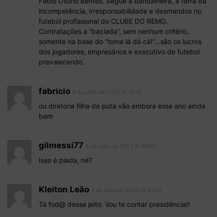
Fábio Osório Bentes. Segue a bandalheira, a farra da
incompetência, irresponsabilidade e desmandos no
futebol profissional do CLUBE DO REMO.
Contratações a “baciada”, sem nenhum critério,
somente na base do “toma lá dá cá!”…são os lucros
dos jogadores, empresários e executivo de futebol
prevalecendo.
fabricio
4 de julho de 2023 At 10:00
ou diretoria filha da puta vão embora esse ano ainda
bem
gilmessi77
4 de julho de 2023 At 10:09
Isso é piada, né?
Kleiton Leão
4 de julho de 2023 At 10:24
Tá fod@ desse jeito. Vou te contar presidência!!