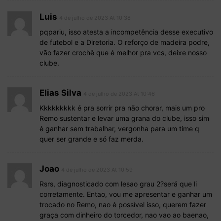
Luis
4 de julho de 2023 At 10:38
pqpariu, isso atesta a incompetência desse executivo
de futebol e a Diretoria. O reforço de madeira podre,
vão fazer crochê que é melhor pra vcs, deixe nosso
clube.
Elias Silva
4 de julho de 2023 At 10:46
Kkkkkkkkk é pra sorrir pra não chorar, mais um pro
Remo sustentar e levar uma grana do clube, isso sim
é ganhar sem trabalhar, vergonha para um time q
quer ser grande e só faz merda.
Joao
4 de julho de 2023 At 10:59
Rsrs, diagnosticado com lesao grau 2?será que li
corretamente. Entao, vou me apresentar e ganhar um
trocado no Remo, nao é possível isso, querem fazer
graça com dinheiro do torcedor, nao vao ao baenao,