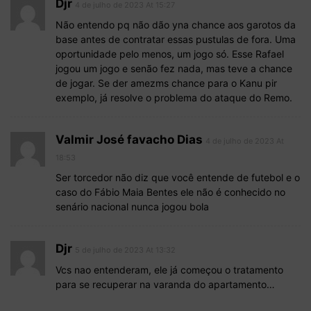
Djr
4 de julho de 2023 At 15:27
Não entendo pq não dão yna chance aos garotos da
base antes de contratar essas pustulas de fora. Uma
oportunidade pelo menos, um jogo só. Esse Rafael
jogou um jogo e senão fez nada, mas teve a chance
de jogar. Se der amezms chance para o Kanu pir
exemplo, já resolve o problema do ataque do Remo.
Valmir José favacho Dias
4 de julho de 2023 At
18:53
Ser torcedor não diz que você entende de futebol e o
caso do Fábio Maia Bentes ele não é conhecido no
senário nacional nunca jogou bola
Djr
5 de julho de 2023 At 13:32
Vcs nao entenderam, ele já começou o tratamento
para se recuperar na varanda do apartamento…