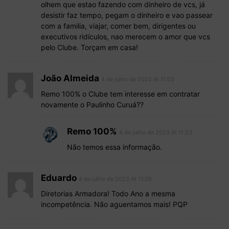
olhem que estao fazendo com dinheiro de vcs, já
desistir faz tempo, pegam o dinheiro e vao passear
com a familia, viajar, comer bem, dirigentes ou
executivos ridículos, nao merecem o amor que vcs
pelo Clube. Torçam em casa!
João Almeida
4 de julho de 2023 At 11:03
Remo 100% o Clube tem interesse em contratar
novamente o Paulinho Curuá??
Remo 100%
4 de julho de 2023 At 11:23
Não temos essa informação.
Eduardo
4 de julho de 2023 At 11:26
Diretorias Armadora! Todo Ano a mesma
incompetência. Não aguentamos mais! PQP