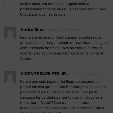
muitos anos, em termos de organização e
profissionalismo tanto na FPF e gestores dos clubes.
Um câncer que não se cura!!!
André Silva
4 de julho de 2023 At 12:40
Isso já era esperado. Contratamos jogadores que
atravessam um longo período de inatividade e jogam
com 1 semana de treino, tava na cara que isso iria
ocorrer. Erro da comissão técnica. Põe na conta do
Catalá.
VICENTE BARLETA JR.
4 de julho de 2023 At 13:56
Pare e que este jogador foi flagrado puxando um
pererê em seu apto na Gen.Deodoro,foi denunciado
por vizinhos e o Clube já o dispensou por justa
causa;se for verdade,pergunto:quem indicou este
rapaz par o Clube??Será que ao contratar um
atleta,não se pesquisa a vida dos mesmos??Com a