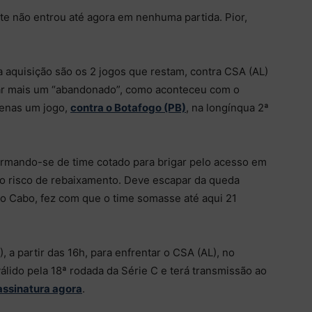
e não entrou até agora em nenhuma partida. Pior,
a aquisição são os 2 jogos que restam, contra CSA (AL)
virar mais um “abandonado”, como aconteceu com o
penas um jogo,
contra o Botafogo (PB)
, na longínqua 2ª
rmando-se de time cotado para brigar pelo acesso em
o risco de rebaixamento. Deve escapar da queda
lo Cabo, fez com que o time somasse até aqui 21
 a partir das 16h, para enfrentar o CSA (AL), no
válido pela 18ª rodada da Série C e terá transmissão ao
 assinatura agora
.