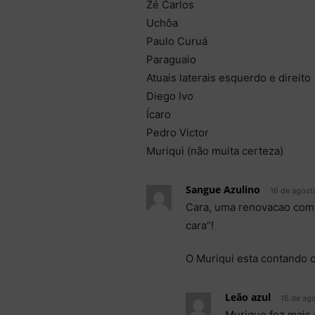
Zé Carlos
Uchôa
Paulo Curuá
Paraguaio
Atuais laterais esquerdo e direito
Diego Ivo
Ícaro
Pedro Victor
Muriqui (não muita certeza)
Sangue Azulino
16 de agost
Cara, uma renovacao com 
cara”!
O Muriqui esta contando o
Leão azul
16 de ag
Murique fez mais