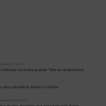
o de 2023 At 14:37
o Muriqui seria uma grande “falta de vergonha na
s dias para deixar Belem e o Remo.
osto de 2023 At 17:53
 que muitos atacantes que passaram pelo Remo