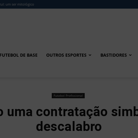
ul: um ser mitológico
FUTEBOL DE BASE
OUTROS ESPORTES
BASTIDORES
Futebol Profissional
 uma contratação simb
descalabro