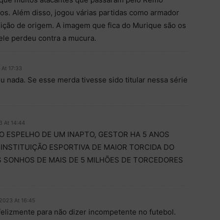
os. Além disso, jogou várias partidas como armador
ição de origem. A imagem que fica do Murique são os
 ele perdeu contra a mucura.
 At 17:33
u nada. Se esse merda tivesse sido titular nessa série
3 At 14:44
O ESPELHO DE UM INAPTO, GESTOR HA 5 ANOS
INSTITUIÇÃO ESPORTIVA DE MAIOR TORCIDA DO
S SONHOS DE MAIS DE 5 MILHÕES DE TORCEDORES
2023 At 16:45
elizmente para não dizer incompetente no futebol.