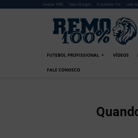
Caracas 1950
Tabu 33 jogos
O primeiro 7×0
Leão Az
Remo
100%
FUTEBOL PROFISSIONAL
VÍDEOS
FALE CONOSCO
Quando