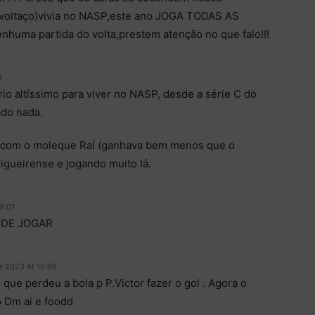
o voltaço)vivia no NASP,este ano JOGA TODAS AS
nhuma partida do volta,prestem atenção no que falo!!!
8
rio altíssimo para viver no NASP, desde a série C do
ado nada.
do com o moleque Raí (ganhava bem menos que o
Figueirense e jogando muito lá.
9:01
 DE JOGAR
e 2023 At 15:09
 que perdeu a bola p P.Victor fazer o gol . Agora o
 Dm ai e foodd