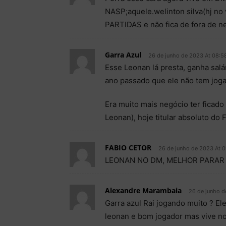
NASP;aquele.welinton silva(hj n
PARTIDAS e não fica de fora de ne
Garra Azul
26 de junho de 2023 At 08:5
Esse Leonan lá presta, ganha salá
ano passado que ele não tem jog
Era muito mais negócio ter fica
Leonan), hoje titular absoluto do 
FABIO CETOR
26 de junho de 2023 At 0
LEONAN NO DM, MELHOR PARAR
Alexandre Marambaia
26 de junho d
Garra azul Rai jogando muito ? Ele
leonan e bom jogador mas vive no