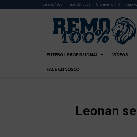
Caracas 1950
Tabu 33 jogos
O primeiro 7×0
Leão Az
Remo
100%
FUTEBOL PROFISSIONAL
VÍDEOS
FALE CONOSCO
Leonan sen