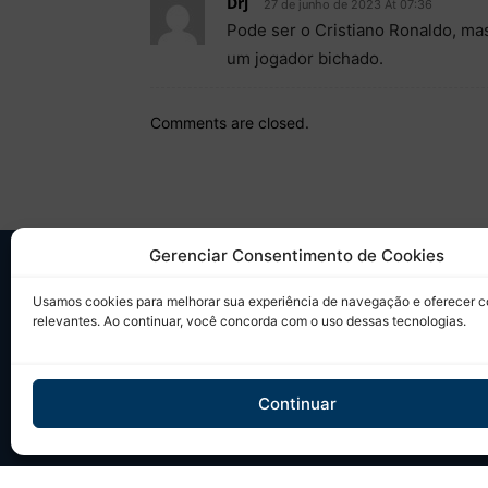
Drj
27 de junho de 2023 At 07:36
Pode ser o Cristiano Ronaldo, mas 
um jogador bichado.
Comments are closed.
Gerenciar Consentimento de Cookies
SO
Usamos cookies para melhorar sua experiência de navegação e oferecer 
relevantes. Ao continuar, você concorda com o uso dessas tecnologias.
Desd
sobr
Tudo
Continuar
em u
Site 