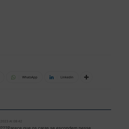
WhatsApp
Linkedin
 2023 At 08:42
M???Parece que os caras se escondem nesse