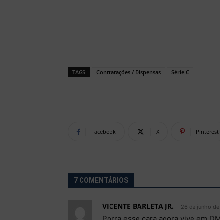
TAGS
Contratações / Dispensas
Série C
Facebook
X
Pinterest
7 COMENTÁRIOS
VICENTE BARLETA JR.
26 de junho de
Porra esse cara agora vive em D