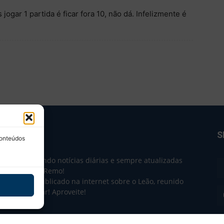
jogar 1 partida é ficar fora 10, não dá. Infelizmente é
BRE NÓS
S
conteúdos
e 2004 trazendo notícias diárias e sempre atualizadas
e o Clube do Remo!
 o que sai publicado na internet sobre o Leão, reunido
m único lugar! Aproveite!
não-oficial.