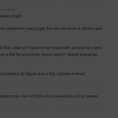
23 At 16:59
 acaso joga?
ável disponível para jogar em vez de come e dorme que
o Raí, cabe ao Figueirense responder porque lá o cara
isso o Raí foi escolhido como melhor lateral esquerdo
o Evandro do Águia que o Raí, Leonan e Kevin.
6
poio,mas vive no DM e isso prejudica o time, quase