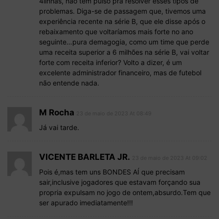
4linhas, não tem pulso pra resolver esses tipos de
problemas. Diga-se de passagem que, tivemos uma
experiência recente na série B, que ele disse após o
rebaixamento que voltaríamos mais forte no ano
seguinte…pura demagogia, como um time que perde
uma receita superior a 6 milhões na série B, vai voltar
forte com receita inferior? Volto a dizer, é um
excelente administrador financeiro, mas de futebol
não entende nada.
M Rocha
23 de maio de 2023 At 08:49
Já vai tarde.
VICENTE BARLETA JR.
23 de maio de 2023 At 09:02
Pois é,mas tem uns BONDES AÍ que precisam
sair,inclusive jogadores que estavam forçando sua
propria expulsam no jogo de ontem,absurdo.Tem que
ser apurado imediatamente!!!