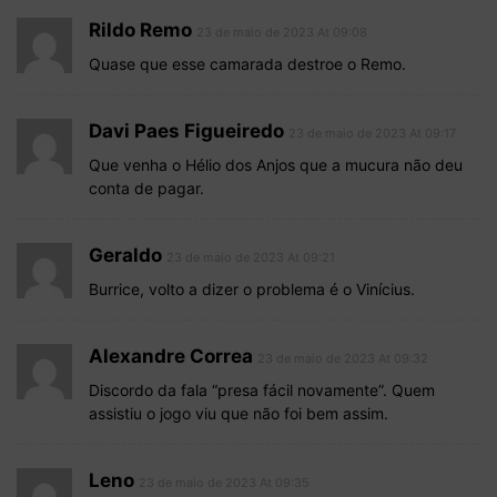
Rildo Remo
23 de maio de 2023 At 09:08
Quase que esse camarada destroe o Remo.
Davi Paes Figueiredo
23 de maio de 2023 At 09:17
Que venha o Hélio dos Anjos que a mucura não deu
conta de pagar.
Geraldo
23 de maio de 2023 At 09:21
Burrice, volto a dizer o problema é o Vinícius.
Alexandre Correa
23 de maio de 2023 At 09:32
Discordo da fala “presa fácil novamente”. Quem
assistiu o jogo viu que não foi bem assim.
Leno
23 de maio de 2023 At 09:35