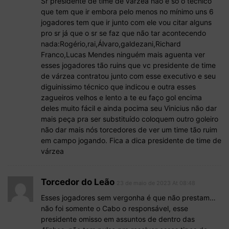
Sr presidente de time de várzea não e só o técnico
que tem que ir embora pelo menos no mínimo uns 6
jogadores tem que ir junto com ele vou citar alguns
pro sr já que o sr se faz que não tar acontecendo
nada:Rogério,rai,Álvaro,galdezani,Richard
Franco,Lucas Mendes ninguém mais aguenta ver
esses jogadores tão ruins que vc presidente de time
de várzea contratou junto com esse executivo e seu
diguinissimo técnico que indicou e outra esses
zagueiros velhos e lento a te eu faço gol encima
deles muito fácil e ainda pocima seu Vinicius não dar
mais peça pra ser substituído coloquem outro goleiro
não dar mais nós torcedores de ver um time tão ruim
em campo jogando. Fica a dica presidente de time de
várzea
Torcedor do Leão
23 de maio de 2023 At 08:48
Esses jogadores sem vergonha é que não prestam…
não foi somente o Cabo o responsável, esse
presidente omisso em assuntos de dentro das