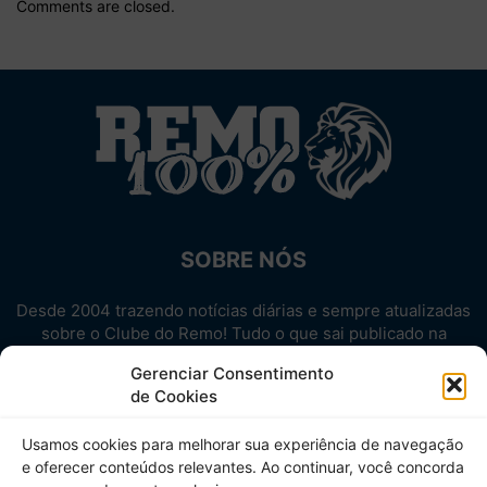
Comments are closed.
SOBRE NÓS
Desde 2004 trazendo notícias diárias e sempre atualizadas
sobre o Clube do Remo! Tudo o que sai publicado na
internet sobre o Leão, reunido em um único lugar!
Gerenciar Consentimento
Aproveite! Site não-oficial.
de Cookies
SIGA-NOS
Usamos cookies para melhorar sua experiência de navegação
e oferecer conteúdos relevantes. Ao continuar, você concorda