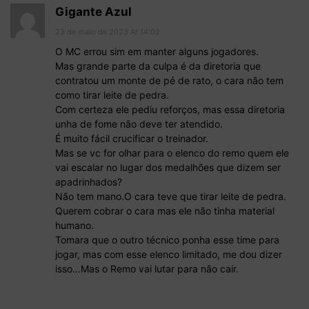
Gigante Azul
23 de maio de 2023 At 14:02
O MC errou sim em manter alguns jogadores.
Mas grande parte da culpa é da diretoria que
contratou um monte de pé de rato, o cara não tem
como tirar leite de pedra.
Com certeza ele pediu reforços, mas essa diretoria
unha de fome não deve ter atendido.
É muito fácil crucificar o treinador.
Mas se vc for olhar para o elenco do remo quem ele
vai escalar no lugar dos medalhões que dizem ser
apadrinhados?
Não tem mano.O cara teve que tirar leite de pedra.
Querem cobrar o cara mas ele não tinha material
humano.
Tomara que o outro técnico ponha esse time para
jogar, mas com esse elenco limitado, me dou dizer
isso…Mas o Remo vai lutar para não cair.