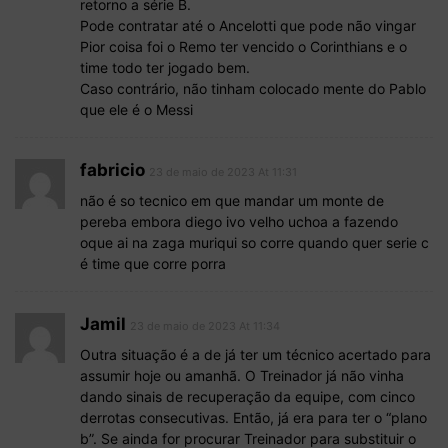
retorno a série B.
Pode contratar até o Ancelotti que pode não vingar
Pior coisa foi o Remo ter vencido o Corinthians e o
time todo ter jogado bem.
Caso contrário, não tinham colocado mente do Pablo
que ele é o Messi
fabricio
23 de maio de 2023 At 11:31
não é so tecnico em que mandar um monte de
pereba embora diego ivo velho uchoa a fazendo
oque ai na zaga muriqui so corre quando quer serie c
é time que corre porra
Jamil
23 de maio de 2023 At 11:34
Outra situação é a de já ter um técnico acertado para
assumir hoje ou amanhã. O Treinador já não vinha
dando sinais de recuperação da equipe, com cinco
derrotas consecutivas. Então, já era para ter o “plano
b”. Se ainda for procurar Treinador para substituir o