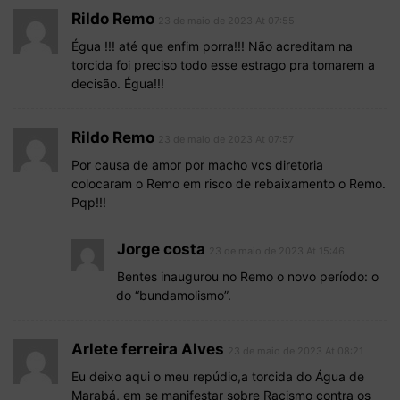
Rildo Remo
23 de maio de 2023 At 07:55
Égua !!! até que enfim porra!!! Não acreditam na
torcida foi preciso todo esse estrago pra tomarem a
decisão. Égua!!!
Rildo Remo
23 de maio de 2023 At 07:57
Por causa de amor por macho vcs diretoria
colocaram o Remo em risco de rebaixamento o Remo.
Pqp!!!
Jorge costa
23 de maio de 2023 At 15:46
Bentes inaugurou no Remo o novo período: o
do “bundamolismo”.
Arlete ferreira Alves
23 de maio de 2023 At 08:21
Eu deixo aqui o meu repúdio,a torcida do Água de
Marabá, em se manifestar sobre Racismo contra os