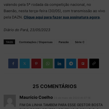
valendo pela 5ª rodada da competição nacional, no
Baenão, nesta terça-feira (30/05), com transmissão ao vivo
pela DAZN.
Clique aqui para fazer sua assinatura agora
.
Diário do Pará, 23/05/2023
TAGS
Contratações / Dispensas
Parazão
Série C
25 COMENTÁRIOS
Maurício Coelho
23 de maio de 2023 At 07:18
FIM DA LINHA TAMBEM PARA ESSE GESTOR BOSTA