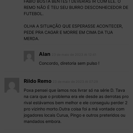
FABIO BOSTA BENTES ! DEVERIAS IR COM ELE. O
REMO NÃO É TEU SEU BURRO DESCONHECEDOR DE
FUTEBOL.
OLHA A SITUAÇÃO QUE ESPERASSE ACONTECER,
PEDE PRA CAGAR E MORRE EM CIMA DA TUA
MERDA.
Alan
23 de maio de 2023 At 12:41
Concordo, diretoria sem pulso !
Rildo Remo
23 de maio de 2023 At 07:29
Poxa pensei que íamos nos livrar só na série D. Tava
na cara que o problema era ele desde as derrotas pro
rival estávamos bem melhor e ele conseguiu perder 2
pro vizinho morto.Outra coisa foi a má vontade com
jogadores locais Curua, Pingo e outros preteridos ou
mandados embora.