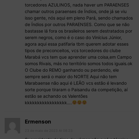
torcedores AZULINOS, nada haver um PARAENSES
chamar outros paraenses de Índios, onde já se viu
isso gente, nós aqui em pleno Pará, sendo chamados
de Índios por outros PARAENSES. Como que se não
bastasse lá fora os brasileiros serem destratados por
serem negros, como é o caso do Vinícius Júnior,
agora aqui essa patifaria tbm querem adotar esses
tipos de preconceitos, vcs torcedores do clube
Marabá vcs tem que aprender uma coisa,em Campo
somos Rivais, más no território somos todos iguais.ok
O Clube do REMO ganhando ou perdendo, ele
sempre será o maior do NORTE Aqui não tem
Marabaense não aqui é LEÃO vcs estão é levando
sorte porque tiraram o Paisandu da competição, aí
estão se achando os Valentões
kkkkkkkkkkkkkkkkk….
Ermenson
23 de maio de 2023 At 08:23