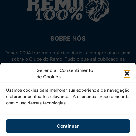
SOBRE NÓS
Desde 2004 trazendo notícias diárias e sempre atualizadas
sobre o Clube do Remo! Tudo o que sai publicado na
internet sobre o Leão, reunido em um único lugar!
Gerenciar Consentimento
Aproveite! Site não-oficial.
de Cookies
SIGA-NOS
Usamos cookies para melhorar sua experiência de navegação
e oferecer conteúdos relevantes. Ao continuar, você concorda
com o uso dessas tecnologias.
Continuar