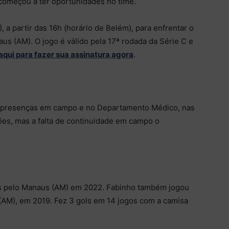
começou a ter oportunidades no time.
 a partir das 16h (horário de Belém), para enfrentar o
us (AM). O jogo é válido pela 17ª rodada da Série C e
aqui para fazer sua assinatura agora
.
re presenças em campo e no Departamento Médico, nas
ões, mas a falta de continuidade em campo o
ls pelo Manaus (AM) em 2022. Fabinho também jogou
(AM), em 2019. Fez 3 gols em 14 jogos com a camisa