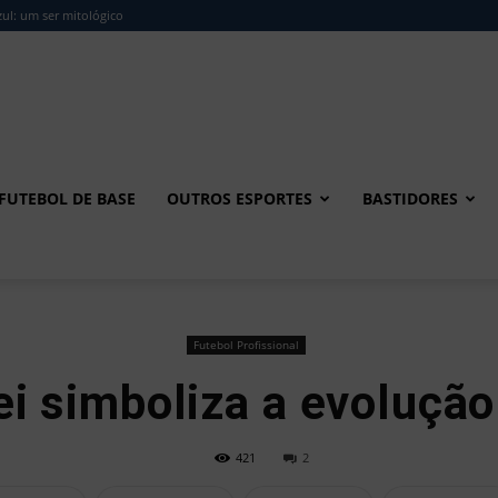
ul: um ser mitológico
FUTEBOL DE BASE
OUTROS ESPORTES
BASTIDORES
Futebol Profissional
ei simboliza a evolução
421
2