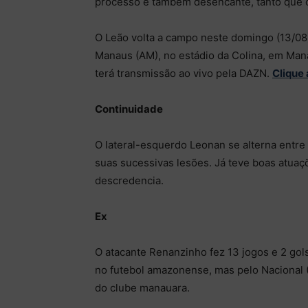
processo e também desencante, tanto que 
O Leão volta a campo neste domingo (13/08),
Manaus (AM), no estádio da Colina, em Mana
terá transmissão ao vivo pela DAZN.
Clique 
Continuidade
O lateral-esquerdo Leonan se alterna ent
suas sucessivas lesões. Já teve boas atuaç
descredencia.
Ex
O atacante Renanzinho fez 13 jogos e 2 go
no futebol amazonense, mas pelo Nacional 
do clube manauara.