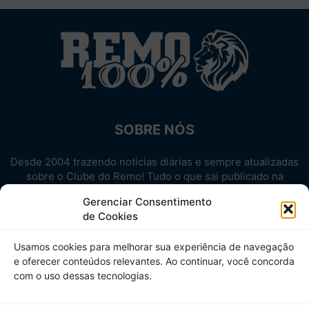
SOBRE NÓS
Desde 2004 trazendo notícias diárias e sempre atualizadas
sobre o Clube do Remo! Tudo o que sai publicado na
internet sobre o Leão, reunido em um único lugar!
Gerenciar Consentimento
Aproveite! Site não-oficial.
de Cookies
SIGA-NOS
Usamos cookies para melhorar sua experiência de navegação
e oferecer conteúdos relevantes. Ao continuar, você concorda
com o uso dessas tecnologias.