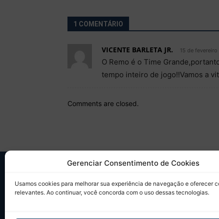
1 COMENTÁRIO
VICENTE BARLETA JR.
15 de fevereiro
O Remo é o Time Grande,portanto 
tempo inteiro de jogo!!Vamos a vit
Comments are closed.
Gerenciar Consentimento de Cookies
SO
Usamos cookies para melhorar sua experiência de navegação e oferecer 
relevantes. Ao continuar, você concorda com o uso dessas tecnologias.
Desd
sobr