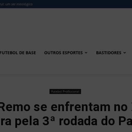
ul: um ser mitológico
FUTEBOL DE BASE
OUTROS ESPORTES
BASTIDORES
Futebol Profissional
 Remo se enfrentam no 
ira pela 3ª rodada do P