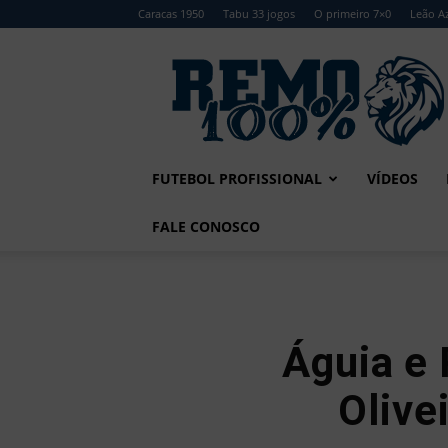
Caracas 1950
Tabu 33 jogos
O primeiro 7×0
Leão Az
Remo
100%
FUTEBOL PROFISSIONAL
VÍDEOS
FALE CONOSCO
Águia e
Olive