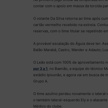
contar com o apoio em massa da torcida par
O volante Da Silva retorna ao time após cu
cartão vermelho recebido na estreia. Cont
reservas, com o time titular se repetindo em
A provável escalação do Águia deve ter: Ax
Balão Marabá, Castro, Wander e Adauto; Lu
O Leão está com 100% de aproveitamento n
por 3 a 1
, no Baenão, a equipe do técnico 
estádio Ipixunão, e agora vai em busca de m
Grupo A.
O time azulino perdeu novamente o lateral
o também lateral-esquerdo Ely e o atacant
Médico do clube.