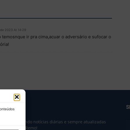
 de 2023 At 14:29
temosnque ir pra cima,acuar o adversário e sufocar o
ória!
BRE NÓS
S
conteúdos
e 2004 trazendo notícias diárias e sempre atualizadas
e o Clube do Remo!