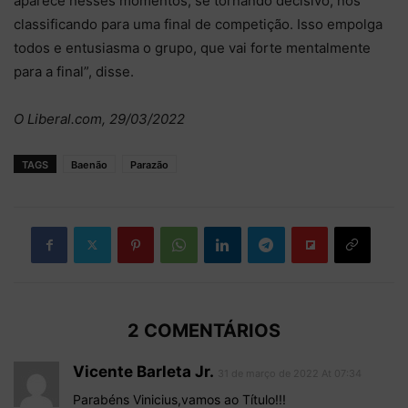
aparece nesses momentos, se tornando decisivo, nos
classificando para uma final de competição. Isso empolga
todos e entusiasma o grupo, que vai forte mentalmente
para a final”, disse.
O Liberal.com, 29/03/2022
TAGS
Baenão
Parazão
2 COMENTÁRIOS
Vicente Barleta Jr.
31 de março de 2022 At 07:34
Parabéns Vinicius,vamos ao Título!!!