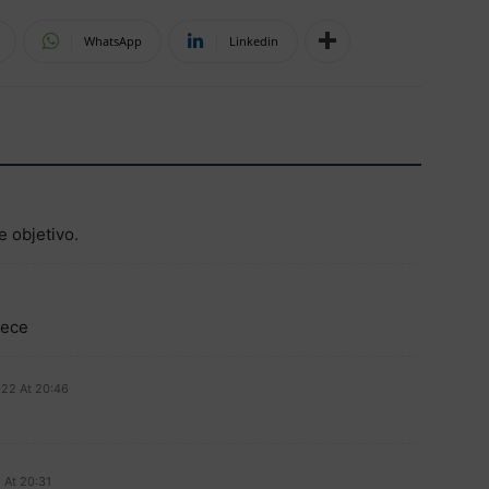
WhatsApp
Linkedin
 objetivo.
rece
022 At 20:46
 At 20:31