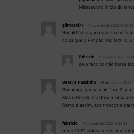
Mirassol no início do lanc
gilmessi77
15 de maio de 2022 At 20:59
Ronald fez o que deveria ser feit
coisa que o Pimpão não faz! Foi um
fabricio
15 de maio de 2022 A
se o tecnico não fosse tã
Beatriz Passinho
15 de maio de 2022 A
Bonamigo ganha mais 1 ou 2 sema
Mas o Ronald mostrou a falha do
Remo é assim, aos trancos e barr
fabricio
15 de maio de 2022 At 23:36
remo 100% coloca meus comentario