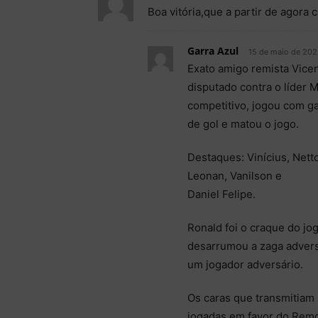
Boa vitória,que a partir de agora
Garra Azul
15 de maio de 202
Exato amigo remista Vice
disputado contra o líder M
competitivo, jogou com ga
de gol e matou o jogo.
Destaques: Vinícius, Netto
Leonan, Vanilson e
Daniel Felipe.
Ronald foi o craque do j
desarrumou a zaga adversá
um jogador adversário.
Os caras que transmitiam
jogadas em favor do Remo