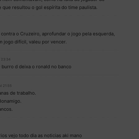
e que resultou o gol espírita do time paulista.
o contra o Cruzeiro, aprofundar o jogo pela esquerda,
 jogo difícil, valeu por vencer.
t 23:34
o burro d deixa o ronald no banco
t 21:55
nas de trabalho.
 Bonamigo.
ancos.
s vejo todo dia as noticias aki mano