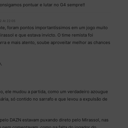
 consigamos pontuar e lutar no G4 sempre!!
2 At 22:05
nte, foram pontos importantíssimos em um jogo muito
irassol e que estava invicto. O time remista foi
rra e mais atento, soube aproveitar melhor as chances
,
ogo, ele mudou a partida, como um verdadeiro azougue
ria, só contido no sarrafo e que levou a expulsão de
 pelo DAZN estavam puxando direto pelo Mirassol, nas
 nem comentavam, como na falta do jogador do