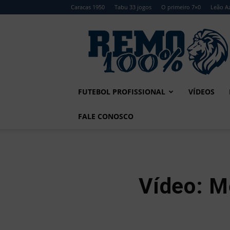
Caracas 1950
Tabu 33 jogos
O primeiro 7×0
Leão Az
Remo
100%
FUTEBOL PROFISSIONAL
VÍDEOS
FALE CONOSCO
Vídeo: 