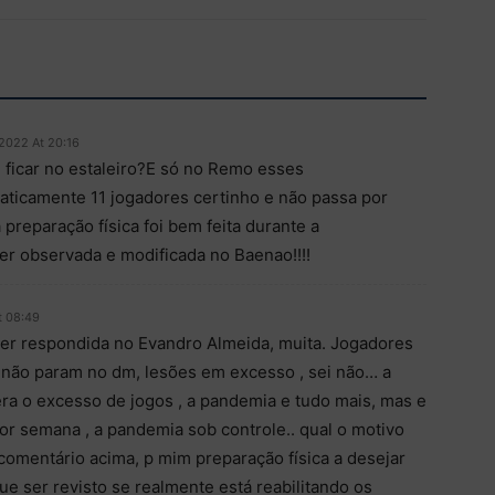
 2022 At 20:16
 ficar no estaleiro?E só no Remo esses
raticamente 11 jogadores certinho e não passa por
reparação física foi bem feita durante a
r observada e modificada no Baenao!!!!
t 08:49
ser respondida no Evandro Almeida, muita. Jogadores
não param no dm, lesões em excesso , sei não… a
 era o excesso de jogos , a pandemia e tudo mais, mas e
or semana , a pandemia sob controle.. qual o motivo
omentário acima, p mim preparação física a desejar
ue ser revisto se realmente está reabilitando os