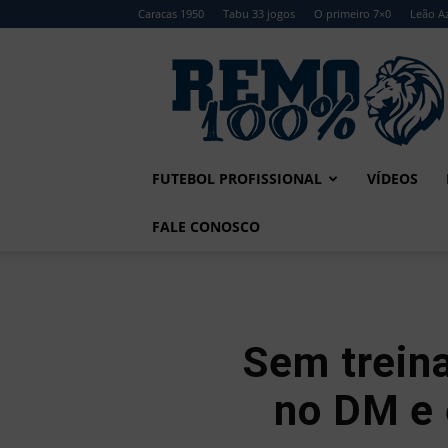
Caracas 1950
Tabu 33 jogos
O primeiro 7×0
Leão Az
Remo
100%
FUTEBOL PROFISSIONAL
VÍDEOS
FALE CONOSCO
Sem treina
no DM e 