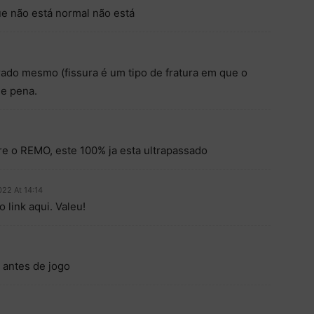
ue não está normal não está
urado mesmo (fissura é um tipo de fratura em que o
ue pena.
re o REMO, este 100% ja esta ultrapassado
022 At 14:14
link aqui. Valeu!
 antes de jogo