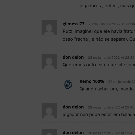
jogadores , enfim , mas q
gilmessi77
28 de julho de 2022 At 22:06
Putz, imaginei que ele havia frat
osso “racha”, e não se separa). Q
don delon
28 de julho de 2022 At 22:34
Queremos outro site que fale sob
Remo 100%
29 de julho de 2
Quando achar um, manda o 
don delon
28 de julho de 2022 At 22:40
jogador nao pode estar em balada
don delon
28 de julho de 2022 At 22:42