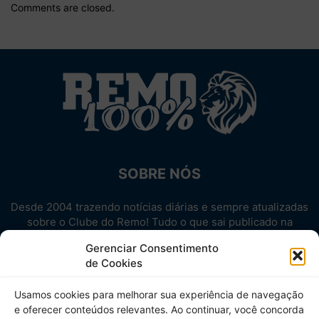
Comments are closed.
SOBRE NÓS
Desde 2004 trazendo notícias diárias e sempre atualizadas
sobre o Clube do Remo! Tudo o que sai publicado na
internet sobre o Leão, reunido em um único lugar!
Gerenciar Consentimento
Aproveite! Site não-oficial.
de Cookies
SIGA-NOS
Usamos cookies para melhorar sua experiência de navegação
e oferecer conteúdos relevantes. Ao continuar, você concorda