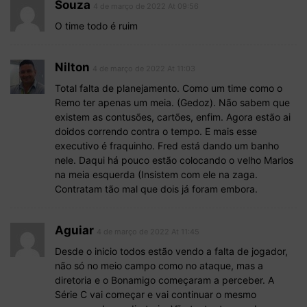
Souza
4 de março de 2022 At 09:56
O time todo é ruim
Nilton
4 de março de 2022 At 11:03
Total falta de planejamento. Como um time como o
Remo ter apenas um meia. (Gedoz). Não sabem que
existem as contusões, cartões, enfim. Agora estão ai
doidos correndo contra o tempo. E mais esse
executivo é fraquinho. Fred está dando um banho
nele. Daqui há pouco estão colocando o velho Marlos
na meia esquerda (Insistem com ele na zaga.
Contratam tão mal que dois já foram embora.
Aguiar
4 de março de 2022 At 11:45
Desde o inicio todos estão vendo a falta de jogador,
não só no meio campo como no ataque, mas a
diretoria e o Bonamigo começaram a perceber. A
Série C vai começar e vai continuar o mesmo