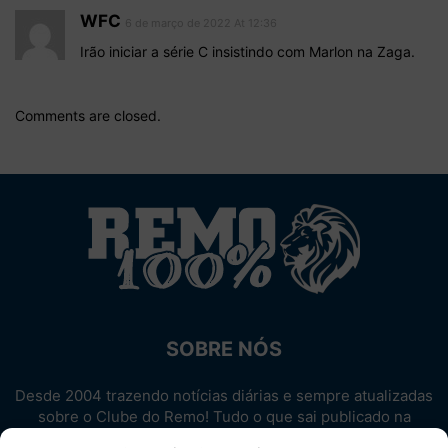
WFC
6 de março de 2022 At 12:36
Irão iniciar a série C insistindo com Marlon na Zaga.
Comments are closed.
SOBRE NÓS
Desde 2004 trazendo notícias diárias e sempre atualizadas
sobre o Clube do Remo! Tudo o que sai publicado na
internet sobre o Leão, reunido em um único lugar!