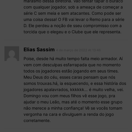
marasmo dessa diretoria. Vão tentar tapar o buraco
com qualquer jogador, sob a ameaça de começar a
série C sem meia e sem atacantes. Como pode ser
uma coisa dessa! O FB vai levar o Remo para a série
D. Ele perdeu a noção de sseu compromisso com a
torcida que o elegeu e o Clube que ele representa.
Elias Sassim
4 de março de 2022 At 13:46
Poise, desde há muito tempo falta meio armador. Aí
vem com desculpas esfarrapada que no momento
todos os jogadores estão jogando em seus times.
Meu Deus do céu, esses caras pensam que nós
somos trouxas.há, ia esquecendo, e essa história dos
jogadores apalavrados, kkkkkk… é muito velha, vei.
Domingo vou com meus filhos vê esse jogo, pra
ajudar o meu Leão, mas até o momento esse grupo
não merece a minha confiança! Vê se vocês tomam
vergonha na cara e divulguem a renda do jogo
corretamente.