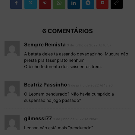
6 COMENTÁRIOS
Sempre Remista
3 de junho de 2022 At 16:57
A batata deles tá assando devagazinho. Mucura não
presta pra faser prato nenhum.
O bicho fedorento dos seiscentos trem.
Beatriz Passinho
3 de junho de 2022 At 18:20
O Leonam pendurado? Não havia cumprido a
suspensão no jogo passado?
gilmessi77
3 de junho de 2022 At 20:43
Leonan não está mais “pendurado”.