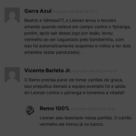
Garra Azul
4 de junho de 2022 At 15:51
Beatriz e Gilmessi77, o Leonan levou o terceiro
amarelo quando esteve em campo contra o Ypiranga,
porém, após sair desse jogo por lesão, levou
vermelho ao ser caguetado pelo bandeirinha, com
isso foi automaticamente suspenso e voltou a ter dois
amarelos (estar pendurado).
Vicente Barleta Jr.
4 de junho de 2022 At 16:27
O Remo precisa parar de tomar cartões de graça,
isso prejudica demais a equipe,exemplo foi a saída
do Leonan contra o ypiranga e tomamos a virada!!
Remo 100%
4 de junho de 2022 At 16:37
Leonan saiu lesionado nessa partida. O cartão
vermelho ele tomou já no banco.