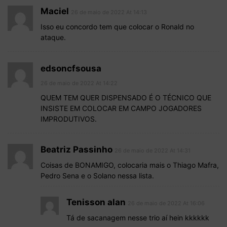
Maciel
26 de maio de 2022 At 14:13
Isso eu concordo tem que colocar o Ronald no
ataque.
edsoncfsousa
26 de maio de 2022 At 14:22
QUEM TEM QUER DISPENSADO É O TÉCNICO QUE
INSISTE EM COLOCAR EM CAMPO JOGADORES
IMPRODUTIVOS.
Beatriz Passinho
26 de maio de 2022 At 14:31
Coisas de BONAMIGO, colocaria mais o Thiago Mafra,
Pedro Sena e o Solano nessa lista.
Tenisson alan
26 de maio de 2022 At 16:06
Tá de sacanagem nesse trio aí hein kkkkkk