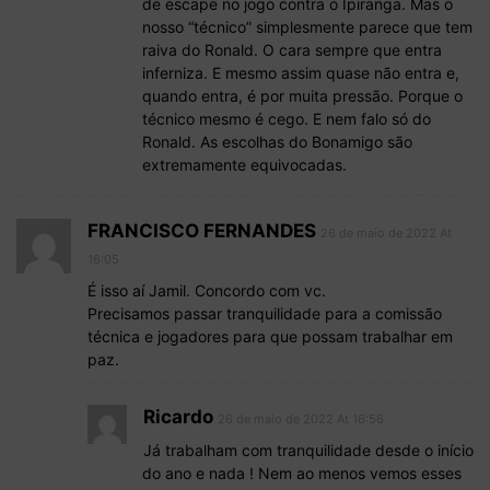
de escape no jogo contra o Ipiranga. Mas o
nosso “técnico” simplesmente parece que tem
raiva do Ronald. O cara sempre que entra
inferniza. E mesmo assim quase não entra e,
quando entra, é por muita pressão. Porque o
técnico mesmo é cego. E nem falo só do
Ronald. As escolhas do Bonamigo são
extremamente equivocadas.
FRANCISCO FERNANDES
26 de maio de 2022 At
16:05
É isso aí Jamil. Concordo com vc.
Precisamos passar tranquilidade para a comissão
técnica e jogadores para que possam trabalhar em
paz.
Ricardo
26 de maio de 2022 At 16:56
Já trabalham com tranquilidade desde o início
do ano e nada ! Nem ao menos vemos esses