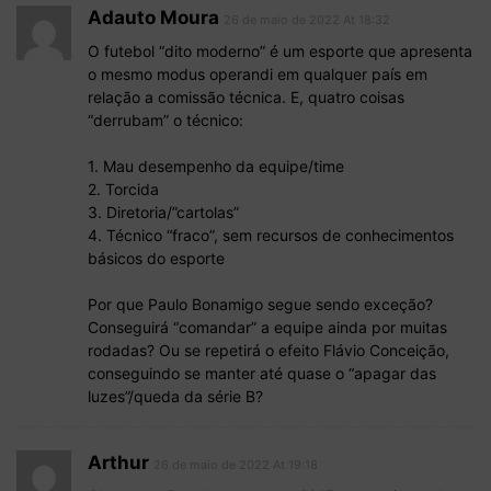
Adauto Moura
26 de maio de 2022 At 18:32
O futebol “dito moderno” é um esporte que apresenta
o mesmo modus operandi em qualquer país em
relação a comissão técnica. E, quatro coisas
“derrubam” o técnico:
1. Mau desempenho da equipe/time
2. Torcida
3. Diretoria/”cartolas”
4. Técnico “fraco”, sem recursos de conhecimentos
básicos do esporte
Por que Paulo Bonamigo segue sendo exceção?
Conseguirá “comandar” a equipe ainda por muitas
rodadas? Ou se repetirá o efeito Flávio Conceição,
conseguindo se manter até quase o “apagar das
luzes”/queda da série B?
Arthur
26 de maio de 2022 At 19:18