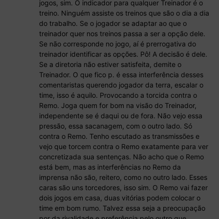
jogos, sim. O indicador para qualquer Treinador é o
treino. Ninguém assiste os treinos que são o dia a dia
do trabalho. Se o jogador se adaptar ao que o
treinador quer nos treinos passa a ser a opção dele.
Se não corresponde no jogo, aí é prerrogativa do
treinador identificar as opções. Pô! A decisão é dele.
Se a diretoria não estiver satisfeita, demite o
Treinador. O que fico p. é essa interferência desses
comentaristas querendo jogador da terra, escalar o
time, isso é aquilo. Provocando a torcida contra o
Remo. Joga quem for bom na visão do Treinador,
independente se é daqui ou de fora. Não vejo essa
pressão, essa sacanagem, com o outro lado. Só
contra o Remo. Tenho escutado as transmissões e
vejo que torcem contra o Remo exatamente para ver
concretizada sua sentenças. Não acho que o Remo
está bem, mas as interferências no Remo da
imprensa não são, reitero, como no outro lado. Esses
caras são uns torcedores, isso sim. O Remo vai fazer
dois jogos em casa, duas vitórias podem colocar o
time em bom rumo. Talvez essa seja a preocupação
por da rivalidade e preferência pelo outro que