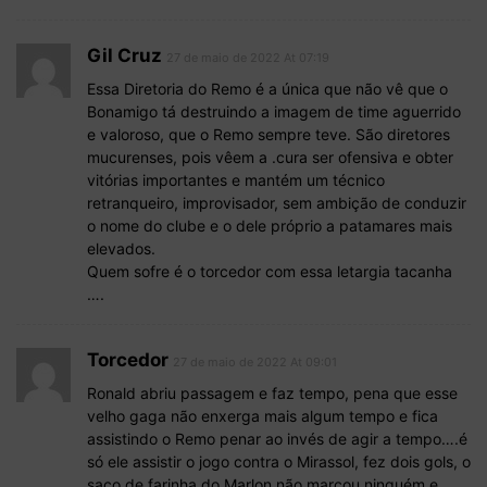
Gil Cruz
27 de maio de 2022 At 07:19
Essa Diretoria do Remo é a única que não vê que o
Bonamigo tá destruindo a imagem de time aguerrido
e valoroso, que o Remo sempre teve. São diretores
mucurenses, pois vêem a .cura ser ofensiva e obter
vitórias importantes e mantém um técnico
retranqueiro, improvisador, sem ambição de conduzir
o nome do clube e o dele próprio a patamares mais
elevados.
Quem sofre é o torcedor com essa letargia tacanha
….
Torcedor
27 de maio de 2022 At 09:01
Ronald abriu passagem e faz tempo, pena que esse
velho gaga não enxerga mais algum tempo e fica
assistindo o Remo penar ao invés de agir a tempo….é
só ele assistir o jogo contra o Mirassol, fez dois gols, o
saco de farinha do Marlon não marcou ninguém e