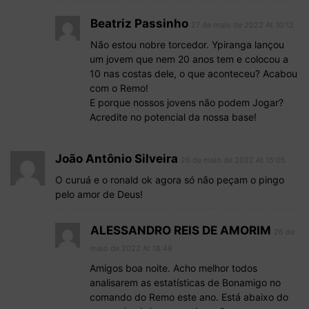
Beatriz Passinho
27 de maio de 2022 At 10:12
Não estou nobre torcedor. Ypiranga lançou
um jovem que nem 20 anos tem e colocou a
10 nas costas dele, o que aconteceu? Acabou
com o Remo!
E porque nossos jovens não podem Jogar?
Acredite no potencial da nossa base!
João Antônio Silveira
26 de maio de 2022 At 15:05
O curuá e o ronald ok agora só não peçam o pingo
pelo amor de Deus!
ALESSANDRO REIS DE AMORIM
26 de
maio de 2022 At 18:48
Amigos boa noite. Acho melhor todos
analisarem as estatísticas de Bonamigo no
comando do Remo este ano. Está abaixo do