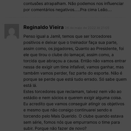
contusões atrapalham. Não podemos nos influenciar
por comentários negativos…..Pra cima Leão….
Reginaldo Vieira
26 de maio de 2022 At 21:05
Penso igual a Jamil, temos que ser torcedores
positivos e deixar que o treinador faça sua parte,
assim como, os jogadores, Quanto ao Presidente, foi
ele que tirou o clube do lamaçal, assim como, a
torcida que abraçou a causa. Então não vamos entrar
nessa de exigir um time infalível, vamos ganhar, mas
também vamos perder, faz parte do esporte. Não é
porque se perde que está tudo errado. Só sabe quem
está lá.
Estes torcedores que reclamam, talvez nem vão ao
estádio e nem sócios e querem exigir alguma coisa.
Eu acredito que vamos conseguir atingir os objetivos
e mesmo que não consigo continuarei sendo e
torcendo pelo Mais Querido. O clube quando estava
sem série, fomos nós que empurramos o time para
subir. Porque não fazer de novo?