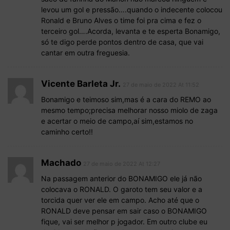
levou um gol e pressão….quando o indecente colocou
Ronald e Bruno Alves o time foi pra cima e fez o
terceiro gol….Acorda, levanta e te esperta Bonamigo,
só te digo perde pontos dentro de casa, que vai
cantar em outra freguesia.
Vicente Barleta Jr.
27 de maio de 2022 At 11:52
Bonamigo e teimoso sim,mas é a cara do REMO ao
mesmo tempo;precisa melhorar nosso miolo de zaga
e acertar o meio de campo,aí sim,estamos no
caminho certo!!
Machado
27 de maio de 2022 At 12:27
Na passagem anterior do BONAMIGO ele já não
colocava o RONALD. O garoto tem seu valor e a
torcida quer ver ele em campo. Acho até que o
RONALD deve pensar em sair caso o BONAMIGO
fique, vai ser melhor p jogador. Em outro clube eu