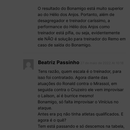
O resultado do Bonamigo está muito superior
ao do Hélio dos Anjos. Portanto, além de
desagregador e treinador caríssimo, a
performance do Hélio dos Anjos como
treinador está pífia, ou seja, evidentemente
ele NÃO é solução para treinador do Remo em
caso de saída do Bonamigo.
Beatriz Passinho
27 de maio de 2022 At 10:18
Tens razão, quem escala é o treinador, para
isso foi contratado. Agora diante das
atuações do Ronald contra o Mirassol, em
seguida contra o Cruzeiro ele vem improvisar
o Lailson, aí é burrice mesmo!
Bonamigo, só falta improvisar o Vinícius no
ataque.
Antes era pq não tinha atletas qualificados. E
agora é o quê?
Tem está passando e só descemos na tabela,