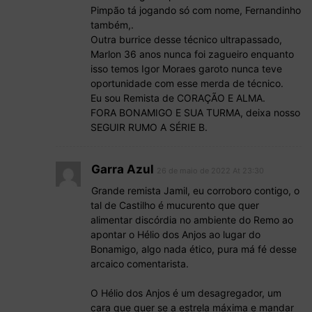
Pimpão tá jogando só com nome, Fernandinho
também,.
Outra burrice desse técnico ultrapassado,
Marlon 36 anos nunca foi zagueiro enquanto
isso temos Igor Moraes garoto nunca teve
oportunidade com esse merda de técnico.
Eu sou Remista de CORAÇÃO E ALMA.
FORA BONAMIGO E SUA TURMA, deixa nosso
SEGUIR RUMO A SÉRIE B.
Garra Azul
26 de maio de 2022 At 23:30
Grande remista Jamil, eu corroboro contigo, o
tal de Castilho é mucurento que quer
alimentar discórdia no ambiente do Remo ao
apontar o Hélio dos Anjos ao lugar do
Bonamigo, algo nada ético, pura má fé desse
arcaico comentarista.
O Hélio dos Anjos é um desagregador, um
cara que quer se a estrela máxima e mandar