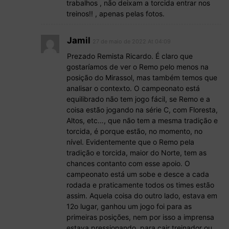
trabalhos , não deixam a torcida entrar nos
treinos!! , apenas pelas fotos.
Jamil
27 de maio de 2022 At 04:09
Prezado Remista Ricardo. É claro que
gostaríamos de ver o Remo pelo menos na
posição do Mirassol, mas também temos que
analisar o contexto. O campeonato está
equilibrado não tem jogo fácil, se Remo e a
coisa estão jogando na série C, com Floresta,
Altos, etc…, que não tem a mesma tradição e
torcida, é porque estão, no momento, no
nível. Evidentemente que o Remo pela
tradição e torcida, maior do Norte, tem as
chances contanto com esse apoio. O
campeonato está um sobe e desce a cada
rodada e praticamente todos os times estão
assim. Aquela coisa do outro lado, estava em
12o lugar, ganhou um jogo foi para as
primeiras posições, nem por isso a imprensa
estava pressionando, para cair treinador ou