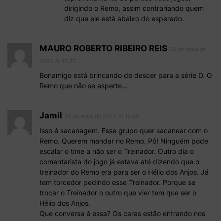
dirigindo o Remo, assim contrariando quem
diz que ele está abaixo do esperado.
MAURO ROBERTO RIBEIRO REIS
26 de maio de
2022 At 15:35
Bonamigo está brincando de descer para a série D. O
Remo que não se esperte…
Jamil
26 de maio de 2022 At 15:40
Isso é sacanagem. Esse grupo quer sacanear com o
Remo. Querem mandar no Remo. Pô! Ninguém pode
escalar o time a não ser o Treinador. Outro dia o
comentarista do jogo já estava até dizendo que o
treinador do Remo era para ser o Hélio dos Anjos. Já
tem torcedor pedindo esse Treinador. Porque se
trocar o Treinador o outro que vier tem que ser o
Hélio dos Anjos.
Que conversa é essa? Os caras estão entrando nos