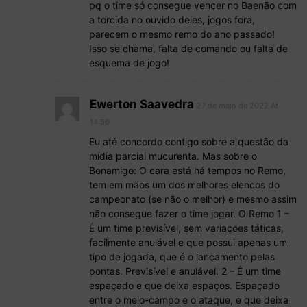
pq o time só consegue vencer no Baenão com
a torcida no ouvido deles, jogos fora,
parecem o mesmo remo do ano passado!
Isso se chama, falta de comando ou falta de
esquema de jogo!
Ewerton Saavedra
27 de maio de 2022 At
14:56
Eu até concordo contigo sobre a questão da
mídia parcial mucurenta. Mas sobre o
Bonamigo: O cara está há tempos no Remo,
tem em mãos um dos melhores elencos do
campeonato (se não o melhor) e mesmo assim
não consegue fazer o time jogar. O Remo 1 –
É um time previsível, sem variações táticas,
facilmente anulável e que possui apenas um
tipo de jogada, que é o lançamento pelas
pontas. Previsível e anulável. 2 – É um time
espaçado e que deixa espaços. Espaçado
entre o meio-campo e o ataque, e que deixa