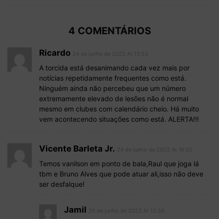
4 COMENTÁRIOS
Ricardo
24 de junho de 2022 At 13:53
A torcida está desanimando cada vez mais por
notícias repetidamente frequentes como está.
Ninguém ainda não percebeu que um número
extremamente elevado de lesões não é normal
mesmo em clubes com calendário cheio. Há muito
vem acontecendo situações como está. ALERTA!!!
Vicente Barleta Jr.
24 de junho de 2022 At 16:20
Temos vanilson em ponto de bala,Raul que joga lá
tbm e Bruno Alves que pode atuar ali,isso não deve
ser desfalque!
Jamil
26 de junho de 2022 At 13:34