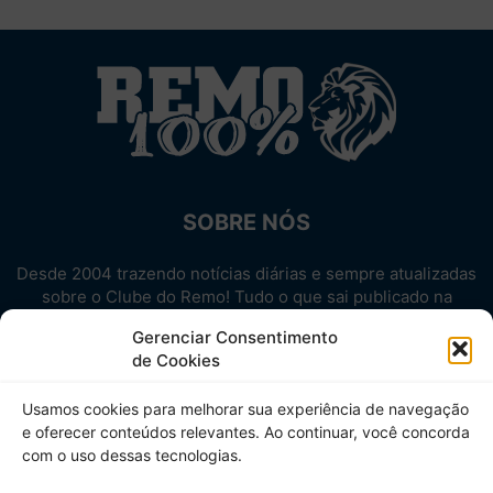
SOBRE NÓS
Desde 2004 trazendo notícias diárias e sempre atualizadas
sobre o Clube do Remo! Tudo o que sai publicado na
internet sobre o Leão, reunido em um único lugar!
Gerenciar Consentimento
Aproveite! Site não-oficial.
de Cookies
SIGA-NOS
Usamos cookies para melhorar sua experiência de navegação
e oferecer conteúdos relevantes. Ao continuar, você concorda
com o uso dessas tecnologias.