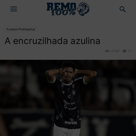
Futebol Profissional
A encruzilhada azulina
4184
11