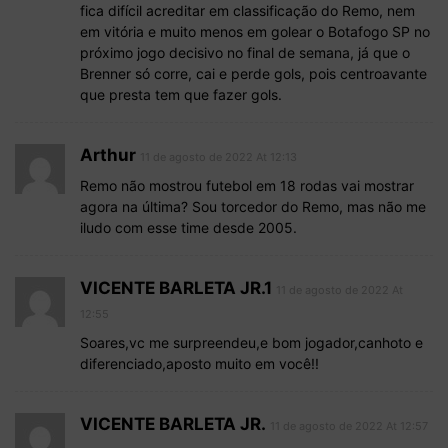
fica difícil acreditar em classificação do Remo, nem
em vitória e muito menos em golear o Botafogo SP no
próximo jogo decisivo no final de semana, já que o
Brenner só corre, cai e perde gols, pois centroavante
que presta tem que fazer gols.
Arthur
11 de agosto de 2022 At 12:13
Remo não mostrou futebol em 18 rodas vai mostrar
agora na última? Sou torcedor do Remo, mas não me
iludo com esse time desde 2005.
VICENTE BARLETA JR.1
11 de agosto de 2022 At
12:55
Soares,vc me surpreendeu,e bom jogador,canhoto e
diferenciado,aposto muito em você!!
VICENTE BARLETA JR.
11 de agosto de 2022 At 12:57