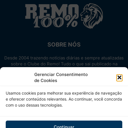
SOBRE NÓS
Desde 2004 trazendo notícias diárias e sempre atualizadas
sobre o Clube do Remo! Tudo o que sai publicado na
internet sobre o Leão, reunido em um único lugar!
Gerenciar Consentimento
Aproveite! Site não-oficial.
de Cookies
SIGA-NOS
Usamos cookies para melhorar sua experiência de navegação
e oferecer conteúdos relevantes. Ao continuar, você concorda
com o uso dessas tecnologias.
Continuar