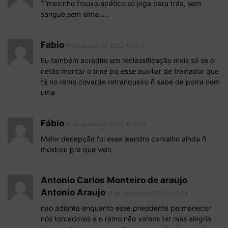
Timezinho frouxo,apático,só joga para trás, sem
sangue,sem alma…..
Fabio
11 de agosto de 2022 At 15:11
Eu também acredito em reclassificação mais só se o
netão montar o time pq esse auxiliar de treinador que
tá no remo covarde retranqueiro ñ sabe de porra nem
uma
Fábio
11 de agosto de 2022 At 15:13
Maior decepção foi esse leandro carvalho ainda ñ
mostrou pra que veio
Antonio Carlos Monteiro de araujo
Antonio Araujo
11 de agosto de 2022 At 19:01
nao adianta enquanto esse presidente permanecer
nós torcedores e o remo não vamos ter mas alegria