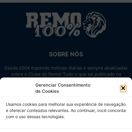
SOBRE NÓS
Desde 2004 trazendo notícias diárias e sempre atualizadas
sobre o Clube do Remo! Tudo o que sai publicado na
internet sobre o Leão, reunido em um único lugar!
Gerenciar Consentimento
Aproveite! Site não-oficial.
de Cookies
SIGA-NOS
Usamos cookies para melhorar sua experiência de navegação
e oferecer conteúdos relevantes. Ao continuar, você concorda
com o uso dessas tecnologias.