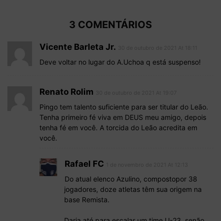
3 COMENTÁRIOS
Vicente Barleta Jr.
30 de outubro de 2021 At 18:11
Deve voltar no lugar do A.Uchoa q está suspenso!
Renato Rolim
30 de outubro de 2021 At 19:07
Pingo tem talento suficiente para ser titular do Leão.
Tenha primeiro fé viva em DEUS meu amigo, depois
tenha fé em você. A torcida do Leão acredita em
você.
Rafael FC
1 de novembro de 2021 At 12:13
Do atual elenco Azulino, compostopor 38
jogadores, doze atletas têm sua origem na
base Remista.
Daria até para escalar um time U-23, senão,