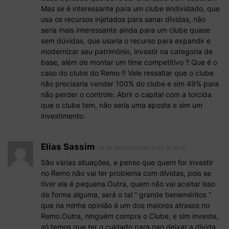
Mas se é interessante para um clube endividado, que
usa os recursos injetados para sanar dívidas, não
seria mais interessante ainda para um clube quase
sem dúvidas, que usaria o recurso para expandir e
modernizar seu patrimônio, investir na categoria de
base, além de montar um time competitivo ? Que é o
caso do clube do Remo !! Vale ressaltar que o clube
não precisaria vender 100% do clube e sim 49% para
não perder o controle. Abrir o capital com a torcida
que o clube tem, não seria uma aposta e sim um
investimento.
Elias Sassim
26 de dezembro de 2021 At 16:21
São várias situações, e penso que quem for investir
no Remo não vai ter problema com dívidas, pois se
tiver ela é pequena.Outra, quem não vai aceitar isso
de forma alguma, será o tal ” grande beneméritos ”
que na minha opinião é um dos maiores atrasos no
Remo.Outra, ninguém compra o Clube, e sim investe,
só temos que ter o cuidado para nao deixar a dívida