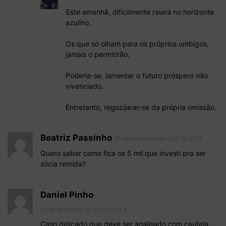
Este amanhã, dificilmente raiará no horizonte
azulino.
Os que só olham para os próprios umbigos,
jamais o permitirão.
Poderia-se, lamentar o futuro próspero não
vivenciado.
Entretanto, regozijarar-se da própria omissão.
Beatriz Passinho
25 de dezembro de 2021 At 21:13
Quero saber como fica os 5 mil que investi pra ser
sócia remida?
Daniel Pinho
26 de dezembro de 2021 At 08:47
Caso delicado que deve ser analisado com cautela…