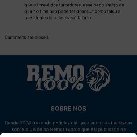
que o time é dos torcedores. esse papo antigo de
que ” o time não pode ter donos…” como falou a
presidente do palmeiras é falácia
Comments are closed.
SOBRE NÓS
Desde 2004 trazendo notícias diárias e sempre atualizadas
sobre o Clube do Remo! Tudo o que sai publicado na
internet sobre o Leão, reunido em um único lugar!