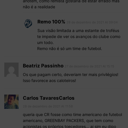
anotem, como remista gostaria de estar errado mas
não é a realidade
Remo 100%
28 de dezembro de 2021 At 09:04
Sua visão limitada a uma estante de troféus
te impede de ver os avanços do clube como
um todo.
Remo não é só um time de futebol.
Beatriz Passinho
27 de dezembro de 2021 At 15:15
Os que pagam certo, deveriam ter mais privilégios!
Isso favorece aos caloteiros!
Carlos TavaresCarlos
28 de dezembro de 2021 At 11:58
queria que CR fosse como time americano de futebol
americano, GREENBAY PACKERS, que tem como
acionistas os próprios toecedores… ai sim eu digo