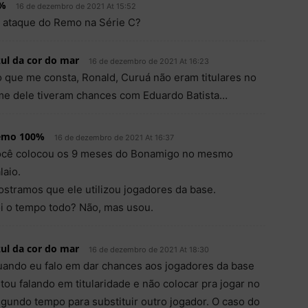
%
16 de dezembro de 2021 At 15:52
o ataque do Remo na Série C?
ul da cor do mar
16 de dezembro de 2021 At 16:23
 que me consta, Ronald, Curuá não eram titulares no
me dele tiveram chances com Eduardo Batista…
emo 100%
16 de dezembro de 2021 At 16:37
ocê colocou os 9 meses do Bonamigo no mesmo
laio.
stramos que ele utilizou jogadores da base.
i o tempo todo? Não, mas usou.
ul da cor do mar
16 de dezembro de 2021 At 18:30
ando eu falo em dar chances aos jogadores da base
tou falando em titularidade e não colocar pra jogar no
gundo tempo para substituir outro jogador. O caso do