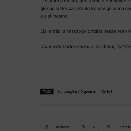
O histórico mostra que Remo e Bonamigo e
glórias históricas, Paulo Bonamigo ainda n
e a si mesmo.
Eis, então, a missão prioritária nesse retor
Coluna de Carlos Ferreira, O Liberal, 15/12/
TAGS
Contratações / Dispensas
Série B
Facebook
X
Pinterest