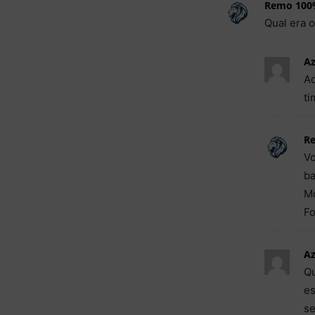
Remo 100
Qual era 
Az
Ao
ti
R
V
ba
Mo
Fo
Az
Qu
es
se