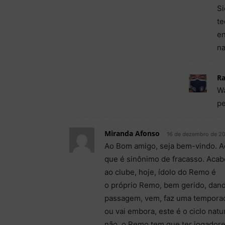
Si
te
en
na
Ra
Wa
pe
Miranda Afonso
16 de dezembro de 20
Ao Bom amigo, seja bem-vindo. A
que é sinônimo de fracasso. Acabo
ao clube, hoje, ídolo do Remo é
o próprio Remo, bem gerido, dand
passagem, vem, faz uma temporada
ou vai embora, este é o ciclo nat
não, o Remo tem que ter jogadore