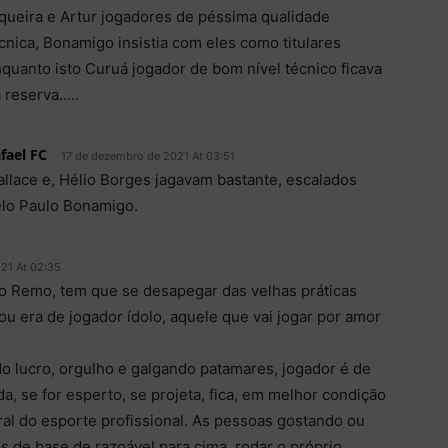
queira e Artur jogadores de péssima qualidade
cnica, Bonamigo insistia com eles como titulares
quanto isto Curuá jogador de bom nível técnico ficava
 reserva…..
fael FC
17 de dezembro de 2021 At 03:51
llace e, Hélio Borges jagavam bastante, escalados
lo Paulo Bonamigo.
21 At 02:35
o Remo, tem que se desapegar das velhas práticas
u era de jogador ídolo, aquele que vai jogar por amor
o lucro, orgulho e galgando patamares, jogador é de
, se for esperto, se projeta, fica, em melhor condição
ural do esporte profissional. As pessoas gostando ou
s de base de razoável para cima, rodar o próprio