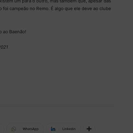
xistem um para o outro, mas também que, apesar das
ão foi campeão no Remo. É algo que ele deve ao clube
no ao Baenão!
2021
WhatsApp
Linkedin