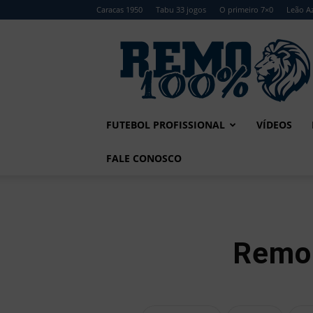
Caracas 1950
Tabu 33 jogos
O primeiro 7×0
Leão Az
Remo
100%
FUTEBOL PROFISSIONAL
VÍDEOS
FALE CONOSCO
Remo 