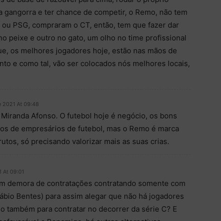
a gangorra e ter chance de competir, o Remo, não tem
 ou PSG, compraram o CT, então, tem que fazer dar
no peixe e outro no gato, um olho no time profissional
que, os melhores jogadores hoje, estão nas mãos de
nto e como tal, vão ser colocados nós melhores locais,
 2021 At 09:48
 Miranda Afonso. O futebol hoje é negócio, os bons
ãos de empresários de futebol, mas o Remo é marca
utos, só precisando valorizar mais as suas crias.
 At 09:01
 com demora de contratações contratando somente com
Fábio Bentes) para assim alegar que não há jogadores
o também para contratar no decorrer da série C? E