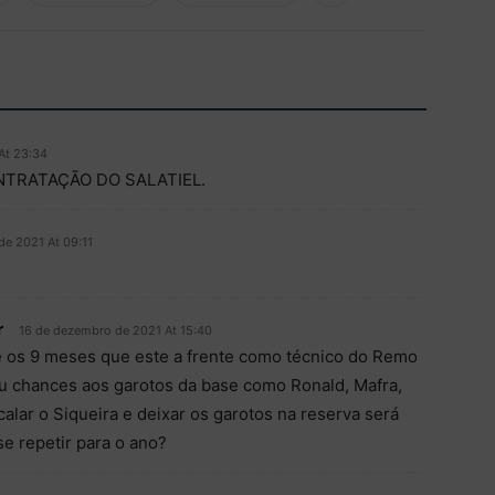
At 23:34
NTRATAÇÃO DO SALATIEL.
de 2021 At 09:11
r
16 de dezembro de 2021 At 15:40
 os 9 meses que este a frente como técnico do Remo
u chances aos garotos da base como Ronald, Mafra,
alar o Siqueira e deixar os garotos na reserva será
se repetir para o ano?