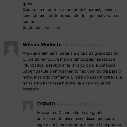
graves
Quanto ao empate isso no futebl é normal, mesmo
sentindo uma certo preucação dos que estiveram em
campo!!
Saudações Azulinas
Wilson Modesto
1 de fevereiro de 2026 At 22:33
Até que enfim uma matéria à altura da grandeza do
Clube do Remo. Em meio a tantos palpites rasos e
infundados, é revigorante ler algo com substância.
Sabemos que o entrosamento não vem do dia para o
noite, mas sigo confiante. É hora do Leão mostrar sua
garra e honrar nossa história na elite do futebol
brasileiro.
OTÁVIO
2 de fevereiro de 2026 At 09:33
Mas com o Osório o time não ganha
entrosamento, ele mesmo disse que cada
jogo é um time diferente, como o time poderá