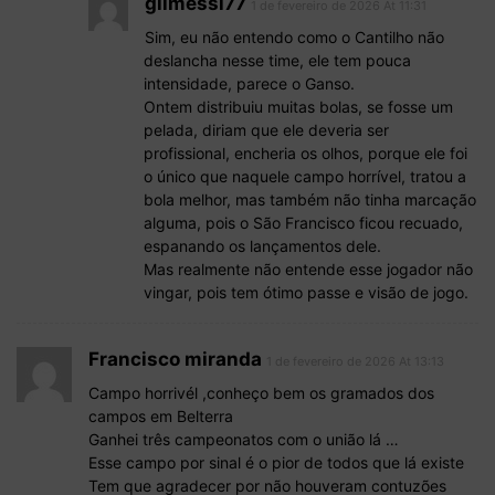
gilmessi77
1 de fevereiro de 2026 At 11:31
Sim, eu não entendo como o Cantilho não
deslancha nesse time, ele tem pouca
intensidade, parece o Ganso.
Ontem distribuiu muitas bolas, se fosse um
pelada, diriam que ele deveria ser
profissional, encheria os olhos, porque ele foi
o único que naquele campo horrível, tratou a
bola melhor, mas também não tinha marcação
alguma, pois o São Francisco ficou recuado,
espanando os lançamentos dele.
Mas realmente não entende esse jogador não
vingar, pois tem ótimo passe e visão de jogo.
Francisco miranda
1 de fevereiro de 2026 At 13:13
Campo horrivél ,conheço bem os gramados dos
campos em Belterra
Ganhei três campeonatos com o união lá …
Esse campo por sinal é o pior de todos que lá existe
Tem que agradecer por não houveram contuzões