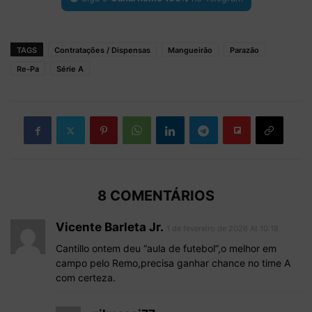
TAGS
Contratações / Dispensas
Mangueirão
Parazão
Re-Pa
Série A
8 COMENTÁRIOS
Vicente Barleta Jr.
1 de fevereiro de 2026 At 10:18
Cantillo ontem deu “aula de futebol”,o melhor em
campo pelo Remo,precisa ganhar chance no time A
com certeza.