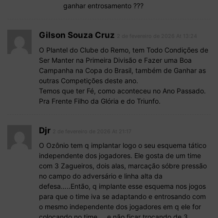
ganhar entrosamento ???
Gilson Souza Cruz
2 de fevereiro de 2026 At 13:24
O Plantel do Clube do Remo, tem Todo Condições de
Ser Manter na Primeira Divisão e Fazer uma Boa
Campanha na Copa do Brasil, também de Ganhar as
outras Competições deste ano.
Temos que ter Fé, como aconteceu no Ano Passado.
Pra Frente Filho da Glória e do Triunfo.
Djr
2 de fevereiro de 2026 At 21:17
O Ozônio tem q implantar logo o seu esquema tático
independente dos jogadores. Ele gosta de um time
com 3 Zagueiros, dois alas, marcação sóbre pressão
no campo do adversário e linha alta da
defesa…..Então, q implante esse esquema nos jogos
para que o time iva se adaptando e entrosando com
o mesmo independente dos jogadores em q ele for
colocando no time…..e não ficar trocando de 3