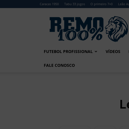
Caracas 1950
Tabu 33 jogos
O primeiro 7×0
Leão Az
Remo
100%
FUTEBOL PROFISSIONAL
VÍDEOS
FALE CONOSCO
L