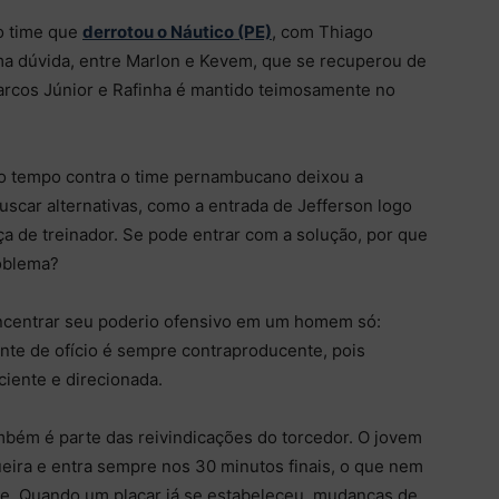
mo time que
derrotou o Náutico (PE)
, com Thiago
a dúvida, entre Marlon e Kevem, que se recuperou de
rcos Júnior e Rafinha é mantido teimosamente no
iro tempo contra o time pernambucano deixou a
scar alternativas, como a entrada de Jefferson logo
eça de treinador. Se pode entrar com a solução, por que
roblema?
oncentrar seu poderio ofensivo em um homem só:
nte de ofício é sempre contraproducente, pois
ciente e direcionada.
mbém é parte das reivindicações do torcedor. O jovem
eira e entra sempre nos 30 minutos finais, o que nem
me. Quando um placar já se estabeleceu, mudanças de