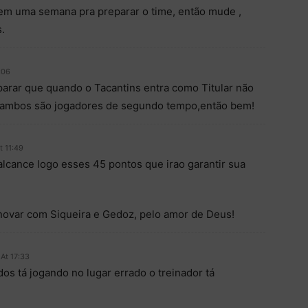
 tem uma semana pra preparar o time, então mude ,
.
:06
parar que quando o Tacantins entra como Titular não
,ambos são jogadores de segundo tempo,então bem!
t 11:49
lcance logo esses 45 pontos que irao garantir sua
novar com Siqueira e Gedoz, pelo amor de Deus!
 At 17:33
 tá jogando no lugar errado o treinador tá