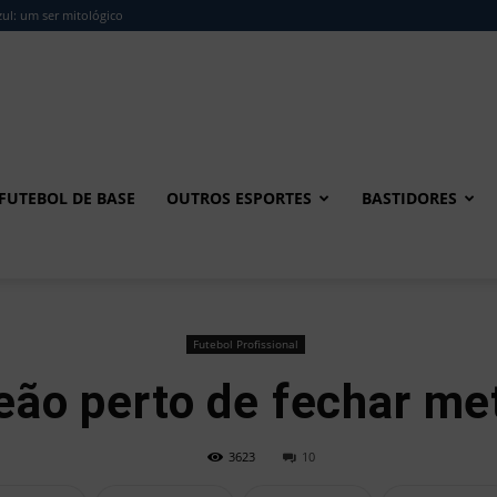
ul: um ser mitológico
FUTEBOL DE BASE
OUTROS ESPORTES
BASTIDORES
Futebol Profissional
eão perto de fechar me
3623
10