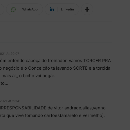
WhatsApp
Linkedin
021 At 20:07
uém entende cabeça de treinador, vamos TORCER PRA
,, o negócio é o Conceição tá lavando SORTE e a torcida
ais aí,, o bicho vai pegar.
rto…
2021 At 23:41
a IRRESPONSABILIDADE de vitor andrade,alias,venho
eta que vive tomando cartoes(amarelo e vermelho).