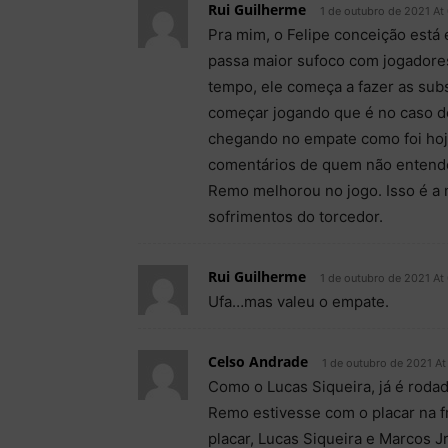
Rui Guilherme
1 de outubro de 2021 At
Pra mim, o Felipe conceição está
passa maior sufoco com jogador
tempo, ele começa a fazer as subs
começar jogando que é no caso de
chegando no empate como foi hoje
comentários de quem não entende 
Remo melhorou no jogo. Isso é a 
sofrimentos do torcedor.
Rui Guilherme
1 de outubro de 2021 At
Ufa…mas valeu o empate.
Celso Andrade
1 de outubro de 2021 At
Como o Lucas Siqueira, já é rodad
Remo estivesse com o placar na fr
placar, Lucas Siqueira e Marcos Jr