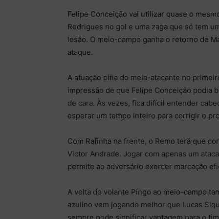
Felipe Conceição vai utilizar quase o mes
Rodrigues no gol e uma zaga que só tem um
lesão. O meio-campo ganha o retorno de Ma
ataque.
A atuação pífia do meia-atacante no prime
impressão de que Felipe Conceição podia bu
de cara. Às vezes, fica difícil entender cab
esperar um tempo inteiro para corrigir o p
Com Rafinha na frente, o Remo terá que c
Victor Andrade. Jogar com apenas um ataca
permite ao adversário exercer marcação efi
A volta do volante Pingo ao meio-campo ta
azulino vem jogando melhor que Lucas Siqu
sempre pode significar vantagem para o ti