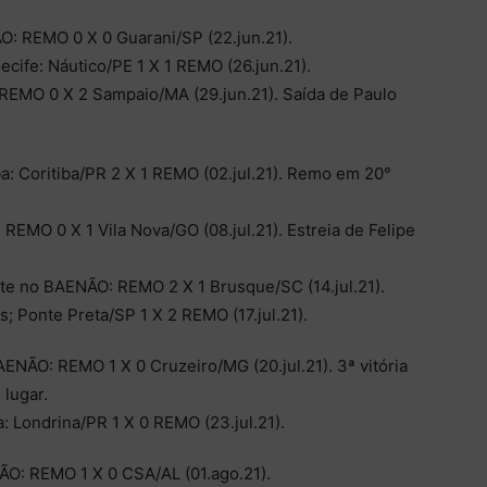
O: REMO 0 X 0 Guarani/SP (22.jun.21).
ife: Náutico/PE 1 X 1 REMO (26.jun.21).
EMO 0 X 2 Sampaio/MA (29.jun.21). Saída de Paulo
a: Coritiba/PR 2 X 1 REMO (02.jul.21). Remo em 20°
EMO 0 X 1 Vila Nova/GO (08.jul.21). Estreia de Felipe
te no BAENÃO: REMO 2 X 1 Brusque/SC (14.jul.21).
 Ponte Preta/SP 1 X 2 REMO (17.jul.21).
ENÃO: REMO 1 X 0 Cruzeiro/MG (20.jul.21). 3ª vitória
lugar.
 Londrina/PR 1 X 0 REMO (23.jul.21).
ÃO: REMO 1 X 0 CSA/AL (01.ago.21).