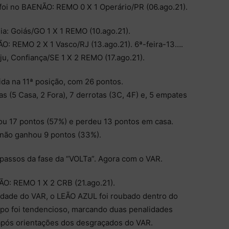
oi no BAENÃO: REMO 0 X 1 Operário/PR (06.ago.21).
a: Goiás/GO 1 X 1 REMO (10.ago.21).
O: REMO 2 X 1 Vasco/RJ (13.ago.21). 6ª-feira-13….
u, Confiança/SE 1 X 2 REMO (17.ago.21).
 ida na 11ª posição, com 26 pontos.
ias (5 Casa, 2 Fora), 7 derrotas (3C, 4F) e, 5 empates
u 17 pontos (57%) e perdeu 13 pontos em casa.
não ganhou 9 pontos (33%).
assos da fase da “VOLTa”. Agora com o VAR.
O: REMO 1 X 2 CRB (21.ago.21).
idade do VAR, o LEÃO AZUL foi roubado dentro do
po foi tendencioso, marcando duas penalidades
pós orientações dos desgraçados do VAR.