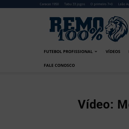
Caracas 1950
Tabu 33 jogos
O primeiro 7×0
Leão Az
Remo
100%
FUTEBOL PROFISSIONAL
VÍDEOS
FALE CONOSCO
Vídeo: 