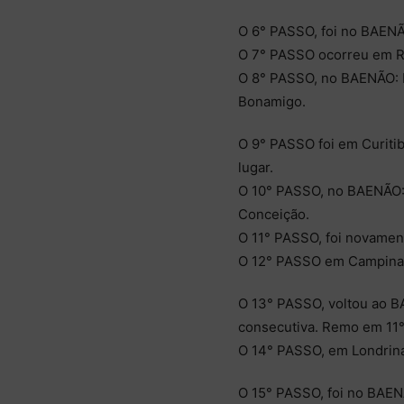
O 6° PASSO, foi no BAENÃ
O 7° PASSO ocorreu em Rec
O 8° PASSO, no BAENÃO: R
Bonamigo.
O 9° PASSO foi em Curitib
lugar.
O 10° PASSO, no BAENÃO: R
Conceição.
O 11° PASSO, foi novamen
O 12° PASSO em Campinas;
O 13° PASSO, voltou ao BA
consecutiva. Remo em 11° 
O 14° PASSO, em Londrina:
O 15° PASSO, foi no BAEN