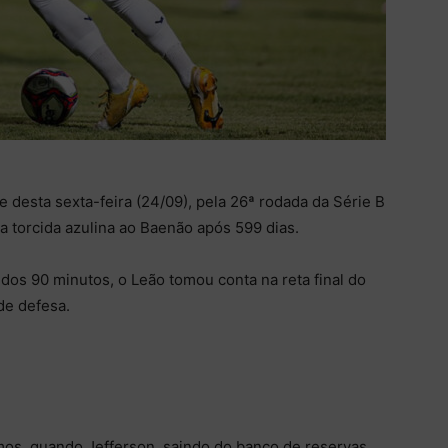
 desta sexta-feira (24/09), pela 26ª rodada da Série B
da torcida azulina ao Baenão após 599 dias.
dos 90 minutos, o Leão tomou conta na reta final do
de defesa.
mos, quando Jefferson, saindo do banco de reservas,