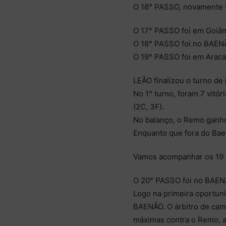
O 16° PASSO, novamente f
O 17° PASSO foi em Goiâni
O 18° PASSO foi no BAENÃ
O 19° PASSO foi em Aracaj
LEÃO finalizou o turno de
No 1° turno, foram 7 vitór
(2C, 3F).
No balanço, o Remo ganho
Enquanto que fora do Bae
Vamos acompanhar os 19 p
O 20° PASSO foi no BAENÃ
Logo na primeira oportun
BAENÃO. O árbitro de cam
máximas contra o Remo, a