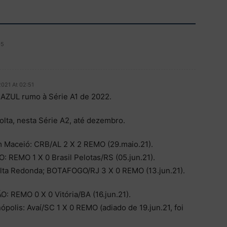
05
021 At 02:51
ZUL rumo à Série A1 de 2022.
lta, nesta Série A2, até dezembro.
 Maceió: CRB/AL 2 X 2 REMO (29.maio.21).
 REMO 1 X 0 Brasil Pelotas/RS (05.jun.21).
lta Redonda; BOTAFOGO/RJ 3 X 0 REMO (13.jun.21).
: REMO 0 X 0 Vitória/BA (16.jun.21).
ópolis: Avaí/SC 1 X 0 REMO (adiado de 19.jun.21, foi