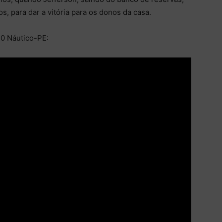
s, para dar a vitória para os donos da casa.
0 Náutico-PE: