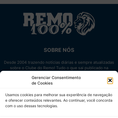
SOBRE NÓS
Desde 2004 trazendo notícias diárias e sempre atualizadas
sobre o Clube do Remo! Tudo o que sai publicado na
internet sobre o Leão, reunido em um único lugar!
Gerenciar Consentimento
Aproveite! Site não-oficial.
de Cookies
SIGA-NOS
Usamos cookies para melhorar sua experiência de navegação
e oferecer conteúdos relevantes. Ao continuar, você concorda
com o uso dessas tecnologias.