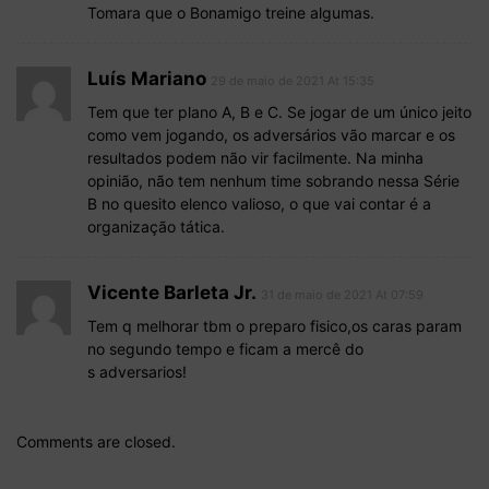
Tomara que o Bonamigo treine algumas.
Luís Mariano
29 de maio de 2021 At 15:35
Tem que ter plano A, B e C. Se jogar de um único jeito
como vem jogando, os adversários vão marcar e os
resultados podem não vir facilmente. Na minha
opinião, não tem nenhum time sobrando nessa Série
B no quesito elenco valioso, o que vai contar é a
organização tática.
Vicente Barleta Jr.
31 de maio de 2021 At 07:59
Tem q melhorar tbm o preparo fisico,os caras param
no segundo tempo e ficam a mercê do
s adversarios!
Comments are closed.