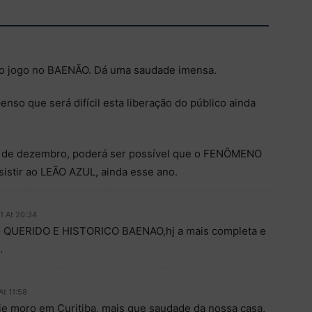
mo jogo no BAENÃO. Dá uma saudade imensa.
enso que será difícil esta liberação do público ainda
cio de dezembro, poderá ser possível que o FENÔMENO
istir ao LEÃO AZUL, ainda esse ano.
1 At 20:34
no QUERIDO E HISTORICO BAENAO,hj a mais completa e
.
At 11:58
je moro em Curitiba, mais que saudade da nossa casa,