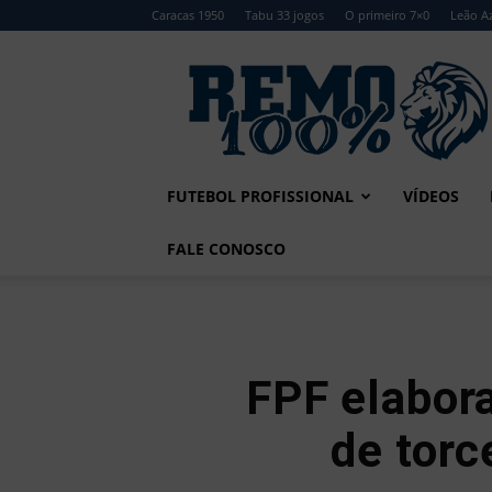
Caracas 1950
Tabu 33 jogos
O primeiro 7×0
Leão Az
Remo
100%
FUTEBOL PROFISSIONAL
VÍDEOS
FALE CONOSCO
FPF elabora
de torc