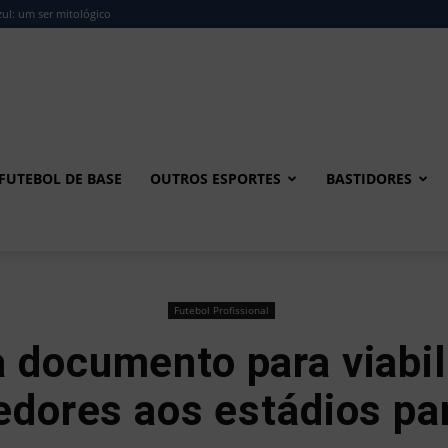
ul: um ser mitológico
FUTEBOL DE BASE
OUTROS ESPORTES
BASTIDORES
Futebol Profissional
 documento para viabil
edores aos estádios p