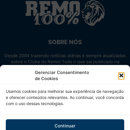
SOBRE NÓS
Desde 2004 trazendo notícias diárias e sempre atualizadas
sobre o Clube do Remo! Tudo o que sai publicado na
internet sobre o Leão, reunido em um único lugar!
Gerenciar Consentimento
Aproveite! Site não-oficial.
de Cookies
SIGA-NOS
Usamos cookies para melhorar sua experiência de navegação
e oferecer conteúdos relevantes. Ao continuar, você concorda
com o uso dessas tecnologias.
Continuar