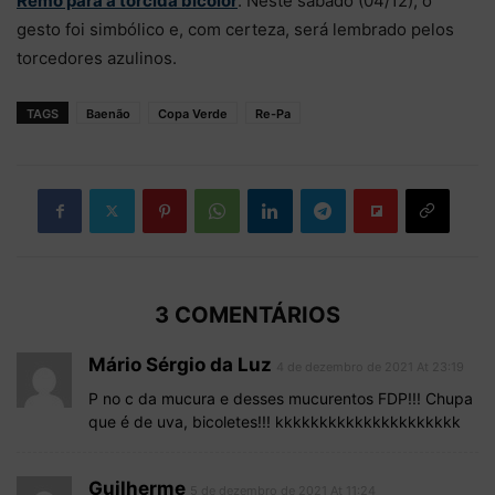
Remo para a torcida bicolor
. Neste sábado (04/12), o
gesto foi simbólico e, com certeza, será lembrado pelos
torcedores azulinos.
TAGS
Baenão
Copa Verde
Re-Pa
3 COMENTÁRIOS
Mário Sérgio da Luz
4 de dezembro de 2021 At 23:19
P no c da mucura e desses mucurentos FDP!!! Chupa
que é de uva, bicoletes!!! kkkkkkkkkkkkkkkkkkkkk
Guilherme
5 de dezembro de 2021 At 11:24