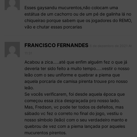
Esses gaysandu mucurentos,não colocam uma
estátua de um cachorro ou de um pé de galinha lá no
chiqueirao porque sabem que os jogadores do REMO,
vão e chutar essas porcarias
FRANCISCO FERNANDES
6 de dezembro de 2021 At
11:31
Acabou a zica…..até que enfim alguém fez o que já
deveria ter sido feito a muito tempo…..vestir o nosso
leão com o seu uniforme e quebrar a piema que
aquela porcaria de camisa pirenta trouxe pro nosso
leão.
Se vocês verificarem, foi desde aquela época que
começou essa zica desgraçada pro nosso lado.
Mas, Fredson, vc pode ter todos os defeitos, mas
sábado vc fez o correto no final do jogo, vestiu o
nosso símbolo (leão) com o seu verdadeiro manto e
quebrou de vez com a piema lançada por aqueles
mucurentos pirentos.