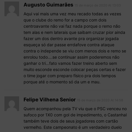
Augusto Guimarães
15 de março de 2020 At 13:03
Aqui vai mais uma vez meu recado todas as vezes
que o clube do remo for a campo com dois
centroavante não vai faz nada porque o remo não
tem alas e nem laterais que saibam cruzar pior ainda
fazer um dos dentro avante pra organizar jogada
esqueça só dar passe errdafove contra ataque
contra o independe se viu com menos dois e remo se
enrolou todo….se continuar assim poderemos não
ganhar o tri…fato vamos fazer treino aberto sem
muito esconde esconde colocar peças certas e fazer
o time jogar com preparo físico pra dois tempos
porque até o momento só da um e mau.
Felipe Vilhena Senior
15 de março de 2020 At 14:58
Quem acompanhou pela TV viu que o PSC venceu no
sufoco por 1X0 com gol de impedimento, o Castanhal
também teve dois de seus jogadores com cartão
vermelho. Este campeonato é um verdadeiro duelo