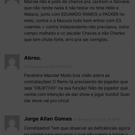
Mazola não é justo da chance pra Jackson e Giovane
que não rende nada é não testar no time Hélio e
Walace, junto com EDUARDO RAMOS e PACKER no
meio, contra o a Mucura tudo bem entrar com 03
volantes + contra Independente não precisava, outra
campo molhado e vc escalar Chaves e não Charles
que tem chute forte, erro pra ser corrigido.
Abreu.
15 de março de 2020 At 10:34
Parabéns Mazola! Muito boa visão sobre as
contratações! O Remo tá precisando de jogador que
seja “OBJETIVO” na sua função! Não de jogador que
venha com intenção de dar show e jogar bonito! Quer
dar show vai pro circo!
Jorge Allan Gomes
15 de março de 2020 At 10:56
Corretíssimo! Tem que observar as deficiências agora
no plantel para expurgar o que não presta e trazer o