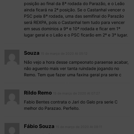
posição ao final da 8ª rodada do Parazão, e o Leão
ainda ficará na 2ª posição. Se o Castanhal vencer o
PSC pela 8ª rodada, uma das semifinal do Parazão
será REXPA, pois o Castanhal tem tudo para vencer
em seus dominios a 9ª e 10ª rodada e ficar em 1º
lugar geral e o Leão e o PSC ficarão em 2º e 3º lugar.
Souza
15 de março de 2020 At 05:12
Não vejo a hora desse campeonato paraense acabar,
não aguento mais ver tanta ruindade jogando no
Remo. Tem que fazer uma faxina geral pra serie c
Rildo Remo
15 de março de 2020 At 07:27
Fabio Bentes contrata o Jari do Galo pra serie C
melhor do Parazao. Perfeito.
Fábio Souza
15 de março de 2020 At 09:11