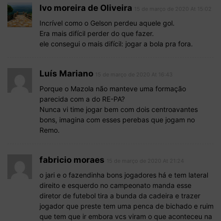
Ivo moreira de Oliveira
15 de março de 2020 At 15:02
Incrível como o Gelson perdeu aquele gol.
Era mais difícil perder do que fazer.
ele consegui o mais difícil: jogar a bola pra fora.
Luís Mariano
15 de março de 2020 At 16:43
Porque o Mazola não manteve uma formação
parecida com a do RE-PA?
Nunca vi time jogar bem com dois centroavantes
bons, imagina com esses perebas que jogam no
Remo.
fabricio moraes
15 de março de 2020 At 21:24
o jari e o fazendinha bons jogadores há e tem lateral
direito e esquerdo no campeonato manda esse
diretor de futebol tira a bunda da cadeira e trazer
jogador que preste tem uma penca de bichado e ruim
que tem que ir embora vcs viram o que aconteceu na