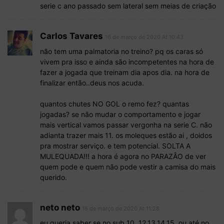
serie c ano passado sem lateral sem meias de criação
Carlos Tavares
16 de março de 2020 At 10:43
não tem uma palmatoria no treino? pq os caras só
vivem pra isso e ainda são incompetentes na hora de
fazer a jogada que treinam dia apos dia. na hora de
finalizar então..deus nos acuda.
quantos chutes NO GOL o remo fez? quantas
jogadas? se não mudar o comportamento e jogar
mais vertical vamos passar vergonha na serie C. não
adianta trazer mais 11. os moleques estão ai , doidos
pra mostrar serviço. e tem potencial. SOLTA A
MULEQUADA!!! a hora é agora no PARAZÂO de ver
quem pode e quem não pode vestir a camisa do mais
querido.
neto neto
16 de março de 2020 At 11:28
eu queria saber se no sub 10, 12,13,14,15, ou até no