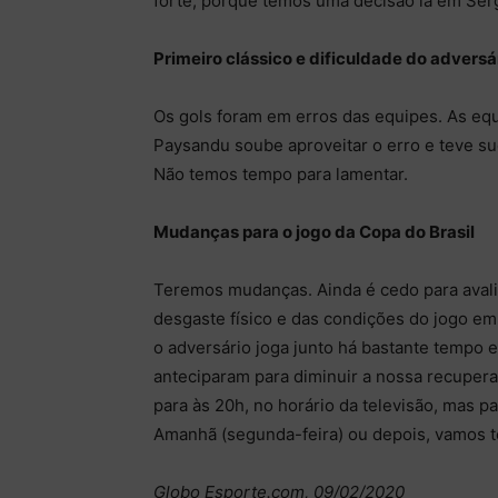
forte, porque temos uma decisão lá em Ser
Primeiro clássico e dificuldade do adversá
Os gols foram em erros das equipes. As equ
Paysandu soube aproveitar o erro e teve su
Não temos tempo para lamentar.
Mudanças para o jogo da Copa do Brasil
Teremos mudanças. Ainda é cedo para avali
desgaste físico e das condições do jogo em 
o adversário joga junto há bastante tempo e
anteciparam para diminuir a nossa recuper
para às 20h, no horário da televisão, mas p
Amanhã (segunda-feira) ou depois, vamos t
Globo Esporte.com, 09/02/2020