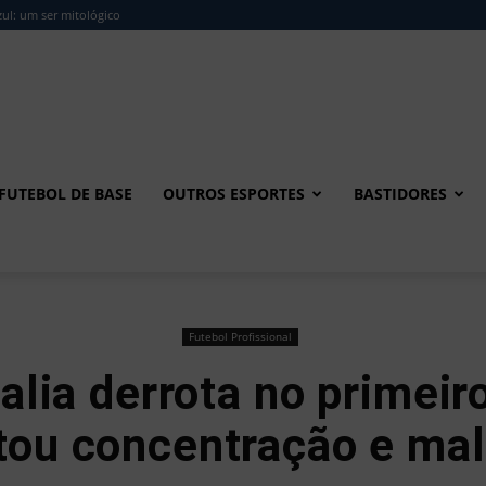
ul: um ser mitológico
FUTEBOL DE BASE
OUTROS ESPORTES
BASTIDORES
Futebol Profissional
alia derrota no primeir
ltou concentração e ma