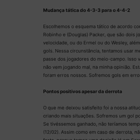
Mudança tática do 4-3-3 para o 4-4-2
Escolhemos o esquema tático de acordo com
Robinho e (Douglas) Packer, que são dois j
velocidade, ou do Ermel ou do Wesley, alé
gols. Nessa circunstância, tentamos usar me
passe dos jogadores do meio-campo. Isso v
não vem jogando mal, na minha opinião. E
foram erros nossos. Sofremos gols em err
Pontos positivos apesar da derrota
O que me deixou satisfeito foi a nossa atit
criando mais situações. Sofremos um gol po
Se tivéssemos ganhado, não teríamos temp
(12/02). Assim como em caso de derrota, n