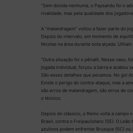
“Sem dúvida nenhuma, o Paysandu foi o adve
rivalidade, mas pela qualidade dos jogadore
A “malandragem” voltou a fazer parte do jo
Depois do intervalo, em momento de equilíb
Nicolas na área durante bola alçada. Uilliam
“Outra situação foi o pênalti. Nesse caso, f
jogada individual, forçou a barra e acabou se
São esses detalhes que pecamos. No gol do
Existe o perigo do contra-ataque, mas a am
são erros de malandragem, são erros de con
o técnico.
Depois do clássico, o Remo volta a campo na
Brasil, contra o Freipaulistano (SE). O Leã
azulinos podem enfrentar Brusque (SC) ou S