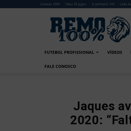
Caracas 1950
Tabu 33 jogos
O primeiro 7×0
Leão Az
Remo
100%
FUTEBOL PROFISSIONAL
VÍDEOS
FALE CONOSCO
Jaques av
2020: “Fa