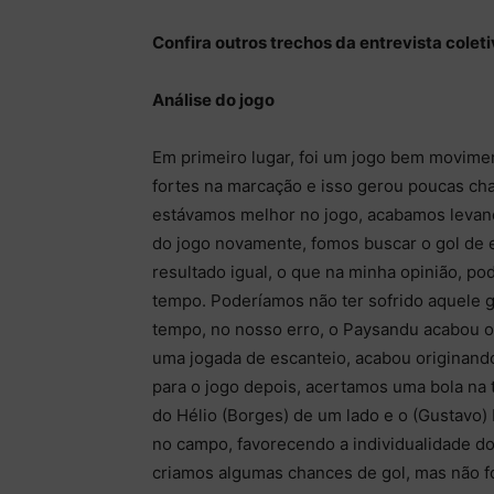
Confira outros trechos da entrevista colet
Análise do jogo
Em primeiro lugar, foi um jogo bem movim
fortes na marcação e isso gerou poucas ch
estávamos melhor no jogo, acabamos levand
do jogo novamente, fomos buscar o gol de 
resultado igual, o que na minha opinião, po
tempo. Poderíamos não ter sofrido aquele go
tempo, no nosso erro, o Paysandu acabou o
uma jogada de escanteio, acabou originando
para o jogo depois, acertamos uma bola na 
do Hélio (Borges) de um lado e o (Gustavo) 
no campo, favorecendo a individualidade dos 
criamos algumas chances de gol, mas não fo