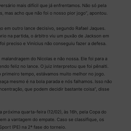
rsário mais difícil que já enfrentamos. Não só pela
s, mas acho que não foi o nosso pior jogo”, apontou.
go em outro lance decisivo, segundo Rafael Jaques.
rio na partida, o árbitro viu um puxão de Jackson em
 foi preciso e Vinícius não conseguiu fazer a defesa.
oi malandragem do Nicolas e não nossa. Ele foi para a
ndo feliz no lance. O juiz interpretou que foi pênalti.
 primeiro tempo, estávamos muito melhor no jogo.
eaça mesmo é na bola parada e nós falhamos. Isso não
centração, que podem decidir bastante coisa”, disse
 próxima quarta-feira (12/02), às 16h, pela Copa do
o tem a vantagem do empate. Caso se classifique, os
port (PE) na 2ª fase do torneio.