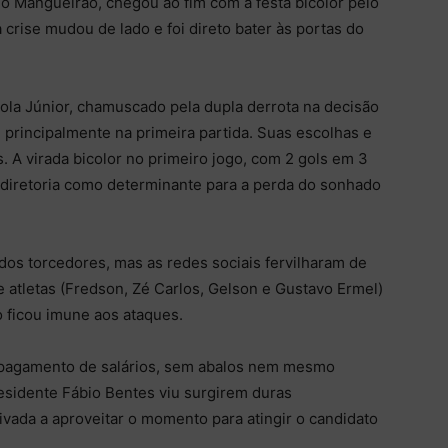
o Mangueirão, chegou ao fim com a festa bicolor pelo
 crise mudou de lado e foi direto bater às portas do
ola Júnior, chamuscado pela dupla derrota na decisão
 principalmente na primeira partida. Suas escolhas e
. A virada bicolor no primeiro jogo, com 2 gols em 3
a diretoria como determinante para a perda do sonhado
dos torcedores, mas as redes sociais fervilharam de
e atletas (Fredson, Zé Carlos, Gelson e Gustavo Ermel)
o ficou imune aos ataques.
e pagamento de salários, sem abalos nem mesmo
residente Fábio Bentes viu surgirem duras
vada a aproveitar o momento para atingir o candidato