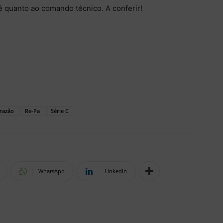
é quanto ao comando técnico. A conferir!
razão
Re-Pa
Série C
WhatsApp
Linkedin