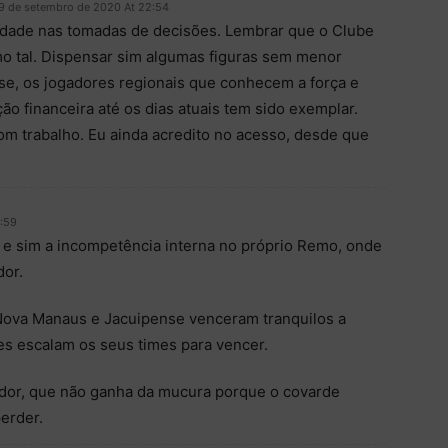
9 de setembro de 2020 At 22:54
lidade nas tomadas de decisões. Lembrar que o Clube
o tal. Dispensar sim algumas figuras sem menor
ase, os jogadores regionais que conhecem a força e
ão financeira até os dias atuais tem sido exemplar.
om trabalho. Eu ainda acredito no acesso, desde que
:59
 e sim a incompetência interna no próprio Remo, onde
dor.
 Nova Manaus e Jacuipense venceram tranquilos a
s escalam os seus times para vencer.
or, que não ganha da mucura porque o covarde
perder.