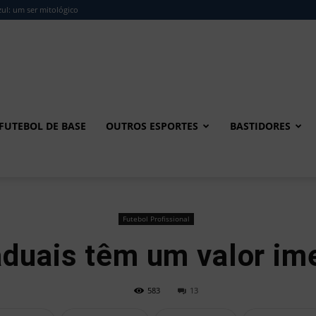
ul: um ser mitológico
FUTEBOL DE BASE
OUTROS ESPORTES
BASTIDORES
Futebol Profissional
aduais têm um valor im
583
13