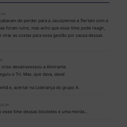
2:24
acabaram de perder para a Jacuipiense e flertam com a
s foram ruins, mas acho que esse time pode reagir,
i virar as costas para essa gestão por causa dessas
38
 crise desatravessou a Almirante.
guiu o Tri. Mas, que dava, dava!
nhã e, acertar na Liderança do grupo A.
 22:39
 esse time dessas bicoletes e uma merda…