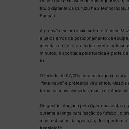
Desde que o clássico de domingo (06/09), n
titulo distante da Curuzu há 2 temporadas, a
Baenão.
A pressão maior recaiu sobre o técnico Maz
e pelos erros de posicionamento da equipe,
mexidas no time foram duramente criticadas
minutos, é apontada pela torcida e parte d
tri.
O feriado de 07/09 deu uma trégua na fúria 
“fake news” e protestos virulentos. Mazola 
foram os mais alvejados, mas a diretoria nã
De gestão elogiada pelo rigor nas contas 
durante a longa paralisação do futebol, o p
manifestações da oposição, de repente moti
à reeleição.