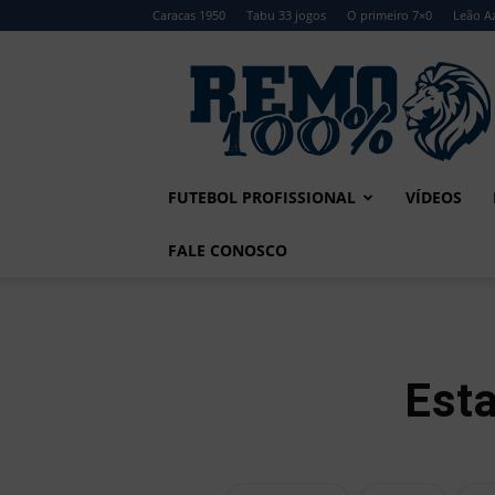
Caracas 1950
Tabu 33 jogos
O primeiro 7×0
Leão Az
Remo
100%
FUTEBOL PROFISSIONAL
VÍDEOS
FALE CONOSCO
Est