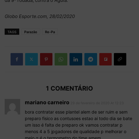
da 9ª rodada, contra o Águia.
Globo Esporte.com, 28/02/2020
TAGS
Parazão
Re-Pa
1 COMENTÁRIO
mariano carneiro
29 de fevereiro de 2020 At 12:23
bora contratar esse plantel alem de ser ruim e sem
preparo fisico as contusoes estao ai todo dia se bate
um isso é falta de preparo ok vamos contratar p
menos 4 a 5 jpgadores de qualidade p melhorar o
meio q é o termometro do time amem