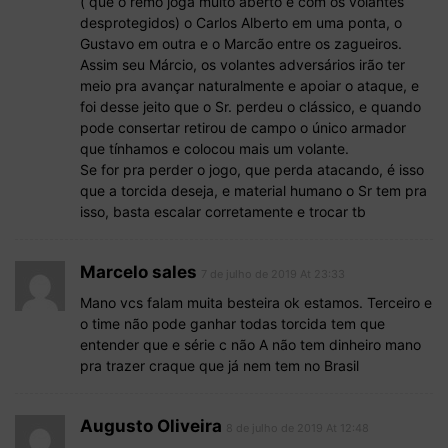
( que o remo joga muito aberto e com os volantes
desprotegidos) o Carlos Alberto em uma ponta, o
Gustavo em outra e o Marcão entre os zagueiros.
Assim seu Márcio, os volantes adversários irão ter
meio pra avançar naturalmente e apoiar o ataque, e
foi desse jeito que o Sr. perdeu o clássico, e quando
pode consertar retirou de campo o único armador
que tínhamos e colocou mais um volante.
Se for pra perder o jogo, que perda atacando, é isso
que a torcida deseja, e material humano o Sr tem pra
isso, basta escalar corretamente e trocar tb
Marcelo sales
7 de julho de 2019 At 23:33
Mano vcs falam muita besteira ok estamos. Terceiro e
o time não pode ganhar todas torcida tem que
entender que e série c não A não tem dinheiro mano
pra trazer craque que já nem tem no Brasil
Augusto Oliveira
8 de julho de 2019 At 12:48