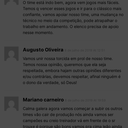
O time está indo bem, agora vem jogos mais fáceis.
Temos q vencer esses jogos e ir para o clássico mais
confiante, vamos apoiar nosso time, uma mudança no
técnico no meio da competição, pode atrapalhar o
trabalho em andamento. O elenco precisa de apoio
nesse momento.
Augusto Oliveira
8 de julho de 2019 At 12:51
Vamos unir nossa torcida em prol de nosso time.
Temos nossa opinião, queremos que ela seja
respeitada, embora hajam outras opiniões diferentes
e/ou contrárias, devemos respeitar, afinal ninguém é
o dono da verdade, só Deus!
Mariano carneiro
8 de julho de 2019 At 19:59
Calma galera agora vamos começar a subir os outros
times vão cair de produção nós ainda vamos ser
campeões eu creio treinador vá em frente de o sr
trouxe é porque são bons vamos pra cima leão ainda