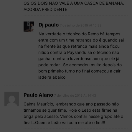
OS OS DOIS NAO VALE A UMA CASCA DE BANANA.
ACORDA PREDIDENTE
Dj paulo
7 de julho de 2019 At 15:38
Na verdade o técnico do Remo há tempos
entra com um time retranca do é quando sai
na frente às que retranca mais ainda ficou
nítido contra o Paysandu se o técnico não
ganhar contra o luverdense axo que ele já
pode rodar…Se acomodou muito depois do
bom primeiro turno no final começou a cair
ladeira abaixo
Paulo Alano
7 de julho de 2019 At 14:43
Calma Maurício, lembrando que ano passado não
tínhamos se quer time. Hoje o Leão esta firme na
briga pelo acesso. Vamos confiar nesse grupo até o
final…Quem é Leão vai com ele até o fim!!!