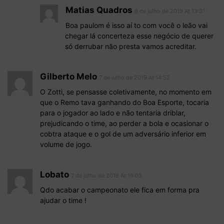
Matias Quadros
8 de julho de 2019 At 13:31
Boa paulom é isso aí to com você o leão vai
chegar lá concerteza esse negócio de querer
só derrubar não presta vamos acreditar.
Gilberto Melo
7 de julho de 2019 At 14:52
O Zotti, se pensasse coletivamente, no momento em
que o Remo tava ganhando do Boa Esporte, tocaria
para o jogador ao lado e não tentaria driblar,
prejudicando o time, ao perder a bola e ocasionar o
cobtra ataque e o gol de um adversário inferior em
volume de jogo.
Lobato
7 de julho de 2019 At 16:03
Qdo acabar o campeonato ele fica em forma pra
ajudar o time !