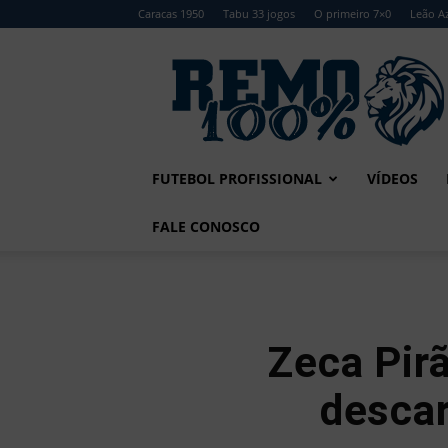
Caracas 1950
Tabu 33 jogos
O primeiro 7×0
Leão Az
Remo
100%
FUTEBOL PROFISSIONAL
VÍDEOS
FALE CONOSCO
Zeca Pirã
descar