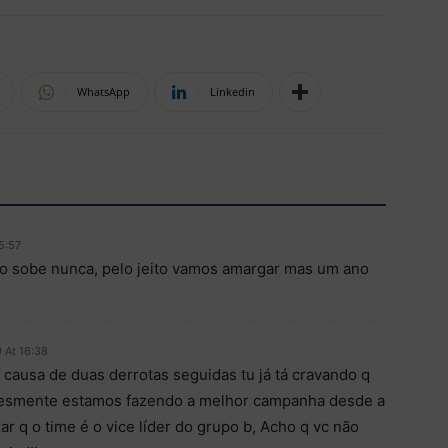
WhatsApp
Linkedin
5:57
ão sobe nunca, pelo jeito vamos amargar mas um ano
 At 16:38
r causa de duas derrotas seguidas tu já tá cravando q
plesmente estamos fazendo a melhor campanha desde a
orar q o time é o vice líder do grupo b, Acho q vc não