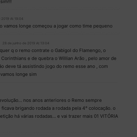
sim!!!
 2019 At 19:04
o vamos longe começou a jogar como time pequeno
28 de junho de 2019 At 13:04
 quer q o remo contrate o Gabigol do Flamengo, o
Corinthians e de quebra o Willian Arão , pelo amor de
ão deve tá assistindo jogo do remo esse ano , com
 vamos longe sim
 evolução… nos anos anteriores o Remo sempre
e ficava brigando rodada a rodada pela 4° colocação. o
tição há várias rodadas… e vai trazer mais 01 VITÓRIA