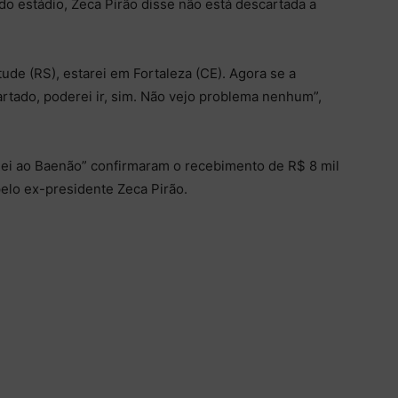
do estádio, Zeca Pirão disse não está descartada a
ude (RS), estarei em Fortaleza (CE). Agora se a
artado, poderei ir, sim. Não vejo problema nenhum”,
Rei ao Baenão” confirmaram o recebimento de R$ 8 mil
pelo ex-presidente Zeca Pirão.