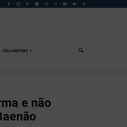
COLUNISTAS
orma e não
 Baenão