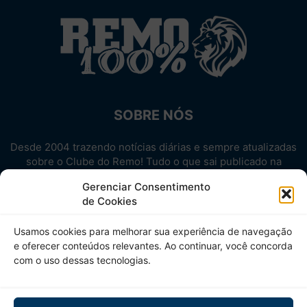
SOBRE NÓS
Desde 2004 trazendo notícias diárias e sempre atualizadas
sobre o Clube do Remo! Tudo o que sai publicado na
internet sobre o Leão, reunido em um único lugar!
Gerenciar Consentimento
Aproveite! Site não-oficial.
de Cookies
SIGA-NOS
Usamos cookies para melhorar sua experiência de navegação
e oferecer conteúdos relevantes. Ao continuar, você concorda
com o uso dessas tecnologias.