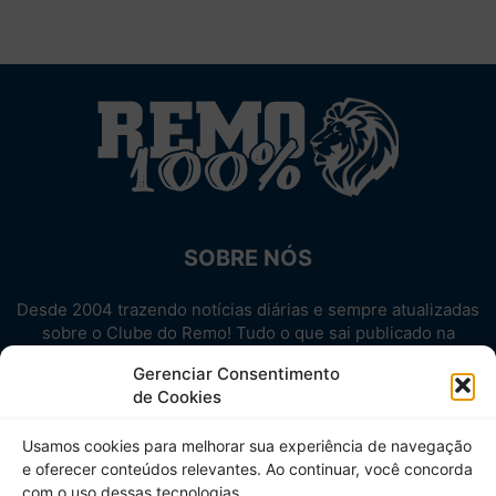
SOBRE NÓS
Desde 2004 trazendo notícias diárias e sempre atualizadas
sobre o Clube do Remo! Tudo o que sai publicado na
internet sobre o Leão, reunido em um único lugar!
Gerenciar Consentimento
Aproveite! Site não-oficial.
de Cookies
SIGA-NOS
Usamos cookies para melhorar sua experiência de navegação
e oferecer conteúdos relevantes. Ao continuar, você concorda
com o uso dessas tecnologias.