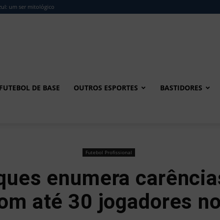
ul: um ser mitológico
FUTEBOL DE BASE
OUTROS ESPORTES
BASTIDORES
Futebol Profissional
ques enumera carência
om até 30 jogadores n