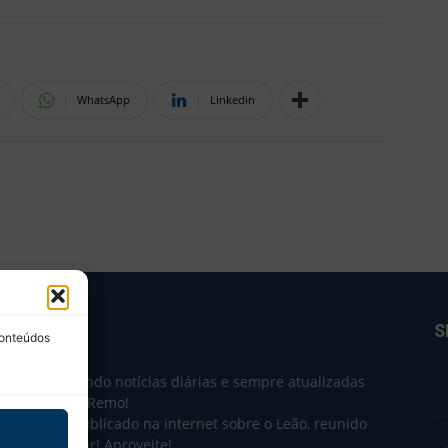
WhatsApp
Linkedin
BRE NÓS
S
conteúdos
e 2004 trazendo notícias diárias e sempre atualizadas
e o Clube do Remo!
 o que sai publicado na internet sobre o Leão, reunido
m único lugar! Aproveite!