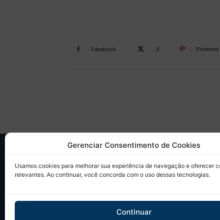
Facebook
X
Pinterest
Gerenciar Consentimento de Cookies
SO
Usamos cookies para melhorar sua experiência de navegação e oferecer 
relevantes. Ao continuar, você concorda com o uso dessas tecnologias.
Desd
sobr
Tudo
Continuar
em u