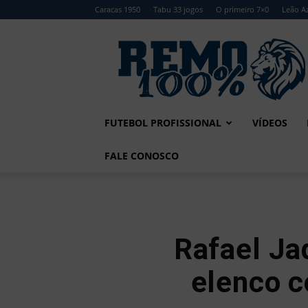
Caracas 1950
Tabu 33 jogos
O primeiro 7×0
Leão Az
Remo
100%
FUTEBOL PROFISSIONAL
VÍDEOS
FALE CONOSCO
Rafael Ja
elenco c