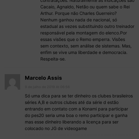
contratações. Naturalmente as indicações são
Cacaio, Agnaldo, Netão ou quem sabe o Rei
Arthur. Porque não Charles Guerreiro?
Nenhum ganhou nada de nacional, só
estadual as vezes substituindo outro treinador
responsável pela montagem do elenco.Por
essas visões que o Remo emperra. Visões
sem contexto, sem análise de sistemas. Mas,
enfim se vive uma liberdade e democracia.
Respeita-se.
Marcelo Assis
9 de julho de 2019 At 06:56
Só uma dica para se ter dinheiro os clubes brasileiros
séries A,B e outros clubes até da série d estão
entrando em contato com a Konami para participar
do pes20 seria uma boa o remo participar e ganha
mas esse dinheiro liberando a licença para ser
colocado no JG de videogame