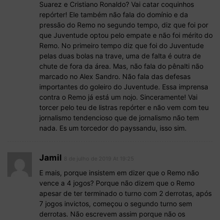
Suarez e Cristiano Ronaldo? Vai catar coquinhos
repórter! Ele também não fala do domínio e da
pressão do Remo no segundo tempo, diz que foi por
que Juventude optou pelo empate e não foi mérito do
Remo. No primeiro tempo diz que foi do Juventude
pelas duas bolas na trave, uma de falta é outra de
chute de fora da área. Mas, não fala do pênalti não
marcado no Alex Sandro. Não fala das defesas
importantes do goleiro do Juventude. Essa imprensa
contra o Remo já está um nojo. Sinceramente! Vai
torcer pelo teu de listras repórter e não vem com teu
jornalismo tendencioso que de jornalismo não tem
nada. Es um torcedor do payssandu, isso sim.
Jamil
8 de julho de 2019 At 19:25
E mais, porque insistem em dizer que o Remo não
vence a 4 jogos? Porque não dizem que o Remo
apesar de ter terminado o turno com 2 derrotas, após
7 jogos invictos, começou o segundo turno sem
derrotas. Não escrevem assim porque não os