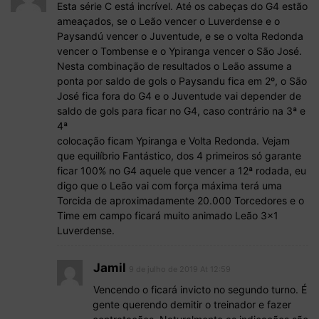
Esta série C está incrível. Até os cabeças do G4 estão
ameaçados, se o Leão vencer o Luverdense e o
Paysandú vencer o Juventude, e se o volta Redonda
vencer o Tombense e o Ypiranga vencer o São José.
Nesta combinação de resultados o Leão assume a
ponta por saldo de gols o Paysandu fica em 2º, o São
José fica fora do G4 e o Juventude vai depender de
saldo de gols para ficar no G4, caso contrário na 3ª e
4ª
colocação ficam Ypiranga e Volta Redonda. Vejam
que equilíbrio Fantástico, dos 4 primeiros só garante
ficar 100% no G4 aquele que vencer a 12ª rodada, eu
digo que o Leão vai com força máxima terá uma
Torcida de aproximadamente 20.000 Torcedores e o
Time em campo ficará muito animado Leão 3×1
Luverdense.
Jamil
9 de julho de 2019 At 12:59
Vencendo o ficará invicto no segundo turno. É
gente querendo demitir o treinador e fazer