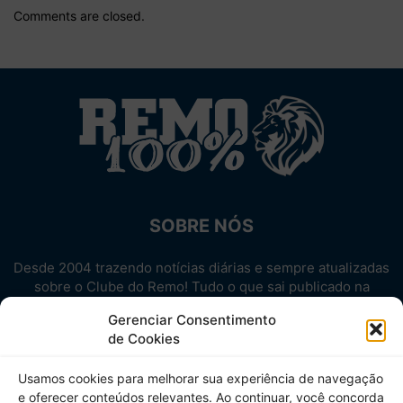
Comments are closed.
SOBRE NÓS
Desde 2004 trazendo notícias diárias e sempre atualizadas
sobre o Clube do Remo! Tudo o que sai publicado na
internet sobre o Leão, reunido em um único lugar!
Gerenciar Consentimento
Aproveite! Site não-oficial.
de Cookies
SIGA-NOS
Usamos cookies para melhorar sua experiência de navegação
e oferecer conteúdos relevantes. Ao continuar, você concorda