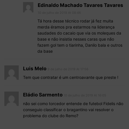
Edinaldo Machado Tavares Tavares
10 de julho de 2019 At 08:46
Tá hora desse técnico rodar já fez muita
merda éramos pra estarmos na liderança
saudades do cacaio que via os moleques da
base e não insistia nesses caras que não
fazem gol tem o tiarinha, Danilo bala e outros
da base
Luis Melo
9 de julho de 2019 At 17:56
Tem que contratar é um centroavante que preste !
Eládio Sarmento
10 de julho de 2019 At 16:05
não sei como torcedor entende de futebol Fidelis não
conseguio classificar o bragantino vai resolver o
problema do clube do Remo?