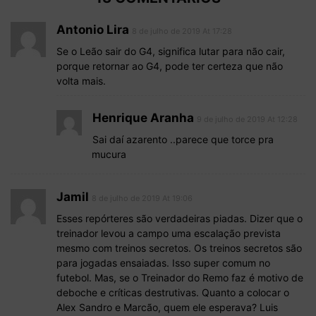
Antonio Lira
8 de julho de 2019 At 17:28
Se o Leão sair do G4, significa lutar para não cair,
porque retornar ao G4, pode ter certeza que não
volta mais.
Henrique Aranha
9 de julho de 2019 At 12:28
Sai daí azarento ..parece que torce pra
mucura
Jamil
8 de julho de 2019 At 19:06
Esses repórteres são verdadeiras piadas. Dizer que o
treinador levou a campo uma escalação prevista
mesmo com treinos secretos. Os treinos secretos são
para jogadas ensaiadas. Isso super comum no
futebol. Mas, se o Treinador do Remo faz é motivo de
deboche e críticas destrutivas. Quanto a colocar o
Alex Sandro e Marcão, quem ele esperava? Luis