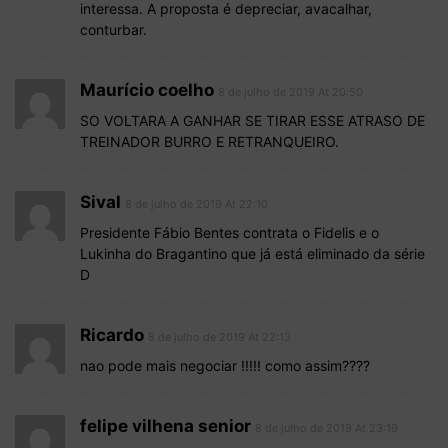
interessa. A proposta é depreciar, avacalhar,
conturbar.
Maurício coelho
8 de julho de 2019 At 20:50
SO VOLTARA A GANHAR SE TIRAR ESSE ATRASO DE
TREINADOR BURRO E RETRANQUEIRO.
Sival
8 de julho de 2019 At 22:10
Presidente Fábio Bentes contrata o Fidelis e o
Lukinha do Bragantino que já está eliminado da série
D
Ricardo
8 de julho de 2019 At 22:13
nao pode mais negociar !!!!! como assim????
felipe vilhena senior
8 de julho de 2019 At 23:19