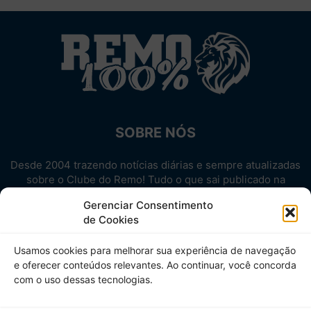
SOBRE NÓS
Desde 2004 trazendo notícias diárias e sempre atualizadas
sobre o Clube do Remo! Tudo o que sai publicado na
internet sobre o Leão, reunido em um único lugar!
Gerenciar Consentimento
Aproveite! Site não-oficial.
de Cookies
SIGA-NOS
Usamos cookies para melhorar sua experiência de navegação
e oferecer conteúdos relevantes. Ao continuar, você concorda
com o uso dessas tecnologias.