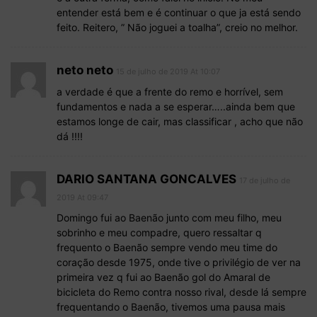
entender está bem e é continuar o que ja está sendo
feito. Reitero, ” Não joguei a toalha”, creio no melhor.
neto neto
15 de julho de 2019 At 10:07
a verdade é que a frente do remo e horrível, sem
fundamentos e nada a se esperar…..ainda bem que
estamos longe de cair, mas classificar , acho que não
dá !!!!
DARIO SANTANA GONCALVES
17 de julho de
2019 At 09:47
Domingo fui ao Baenão junto com meu filho, meu
sobrinho e meu compadre, quero ressaltar q
frequento o Baenão sempre vendo meu time do
coração desde 1975, onde tive o privilégio de ver na
primeira vez q fui ao Baenão gol do Amaral de
bicicleta do Remo contra nosso rival, desde lá sempre
frequentando o Baenão, tivemos uma pausa mais