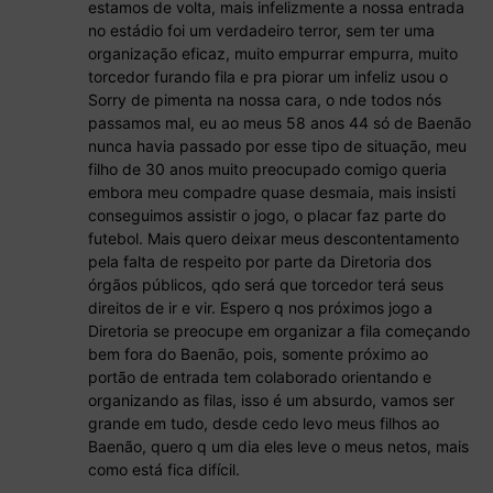
estamos de volta, mais infelizmente a nossa entrada
no estádio foi um verdadeiro terror, sem ter uma
organização eficaz, muito empurrar empurra, muito
torcedor furando fila e pra piorar um infeliz usou o
Sorry de pimenta na nossa cara, o nde todos nós
passamos mal, eu ao meus 58 anos 44 só de Baenão
nunca havia passado por esse tipo de situação, meu
filho de 30 anos muito preocupado comigo queria
embora meu compadre quase desmaia, mais insisti
conseguimos assistir o jogo, o placar faz parte do
futebol. Mais quero deixar meus descontentamento
pela falta de respeito por parte da Diretoria dos
órgãos públicos, qdo será que torcedor terá seus
direitos de ir e vir. Espero q nos próximos jogo a
Diretoria se preocupe em organizar a fila começando
bem fora do Baenão, pois, somente próximo ao
portão de entrada tem colaborado orientando e
organizando as filas, isso é um absurdo, vamos ser
grande em tudo, desde cedo levo meus filhos ao
Baenão, quero q um dia eles leve o meus netos, mais
como está fica difícil.