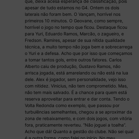
que, deixa acesa esperança de classificação, pois
apesar de tudo estamos no G4. Ontem os dois
laterais não foram bem. O Vançam, horrível nos
primeiros 10 minutos. O Geovane, como sempre,
horrível o jogo no tempo que ficou. Destaque ficou
para Yuri, Eduardo Ramos, Marcão, o zagueiro, e
Fredson. Ramires, apesar de sua nítida qualidade
técnica, a muito tempo não joga bem e sobrecarrega
o Yuri e a defesa. Acho que por isso que começamos
a tomar tantos gols, entre outros fatores. Carlos
Alberto caiu de produção, Gustavo Ramos, não
arrisca jogada, está amarelando ou não está na lua
dele. Alex é jogador, sem personalidade, vejo isso
com nitidez. Vinicius, não tem comprometido. Mas,
não tem mais salvado. É a chance para quem está
reserva aproveitar para entrar e dar conta. Tendo o
Volta Redonda como exemplo, que passou por
turbulências semelhantes, chegou a se aproximar da
zona de rebaixamento, e com dois jogos, com vitória
fora, praticamente reverteu. “Não joguei a toalha”.
Acho que dá! Quanto a gestão do clube. Não sei qual
é a outra forma, como falei no início. No meu