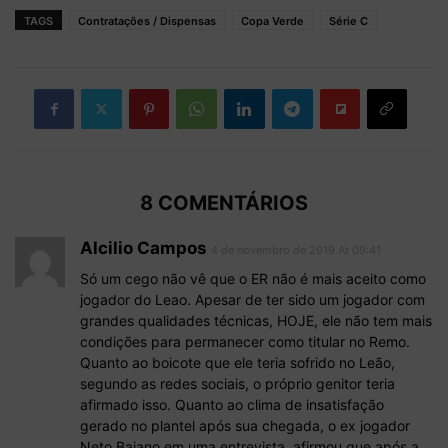
TAGS
Contratações / Dispensas
Copa Verde
Série C
8 COMENTÁRIOS
Alcilio Campos
4 de novembro de 2019 At 09:41
Só um cego não vê que o ER não é mais aceito como
jogador do Leao. Apesar de ter sido um jogador com
grandes qualidades técnicas, HOJE, ele não tem mais
condições para permanecer como titular no Remo.
Quanto ao boicote que ele teria sofrido no Leão,
segundo as redes sociais, o próprio genitor teria
afirmado isso. Quanto ao clima de insatisfação
gerado no plantel após sua chegada, o ex jogador
Neto Baiano em uma entrevista, afirmou que após a