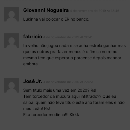
Giovanni Nogueira
4 de novembro de 2019 At 13:46
Lukinha vai colocar o ER no banco.
fabricio
4 de novembro de 2019 At 20:41
ta velho não jogou nada e se acha estrela ganhar mas
que os outros pra fazer menos é o fim so no remo
mesmo tem que esperar o paraense depois mandar
embora
José Jr.
4 de novembro de 2019 At 23:23
Sem título mais uma vez em 2020? Rs!
Tem torcedor da mucura aqui infiltrado?? Que eu
saiba, quem não teve título este ano foram eles e não
meu Leão! Rs!
Eita torcedor modinha!!! Kkkk