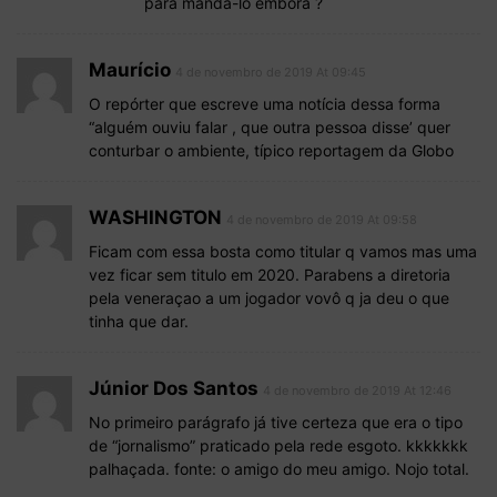
para manda-lo embora ?
Maurício
4 de novembro de 2019 At 09:45
O repórter que escreve uma notícia dessa forma
“alguém ouviu falar , que outra pessoa disse’ quer
conturbar o ambiente, típico reportagem da Globo
WASHINGTON
4 de novembro de 2019 At 09:58
Ficam com essa bosta como titular q vamos mas uma
vez ficar sem titulo em 2020. Parabens a diretoria
pela veneraçao a um jogador vovô q ja deu o que
tinha que dar.
Júnior Dos Santos
4 de novembro de 2019 At 12:46
No primeiro parágrafo já tive certeza que era o tipo
de “jornalismo” praticado pela rede esgoto. kkkkkkk
palhaçada. fonte: o amigo do meu amigo. Nojo total.