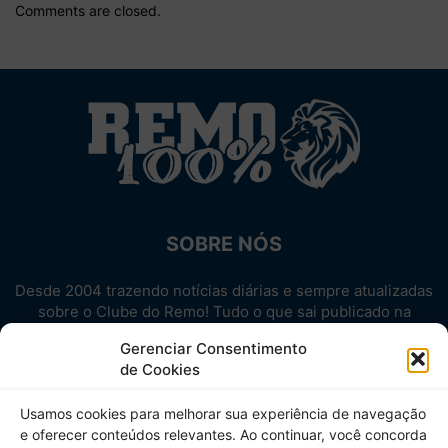
Comments are closed.
SOBRE NÓS
Desde 2004 trazendo notícias diárias e sempre atualizadas
sobre o Clube do Remo! Tudo o que sai publicado na
internet sobre o Leão, reunido em um único lugar!
Gerenciar Consentimento
Aproveite! Site não-oficial.
de Cookies
SIGA-NOS
Usamos cookies para melhorar sua experiência de navegação
e oferecer conteúdos relevantes. Ao continuar, você concorda