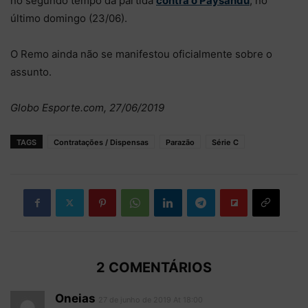
no segundo tempo da partida
contra o Paysandu
, no
último domingo (23/06).
O Remo ainda não se manifestou oficialmente sobre o
assunto.
Globo Esporte.com, 27/06/2019
TAGS
Contratações / Dispensas
Parazão
Série C
2 COMENTÁRIOS
Oneias
27 de junho de 2019 At 18:00