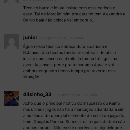
Técnico burro e idiota insiste com esse carioca e
esse. Tal de Marcão ruim pra caralho tem Alexandro e
Danilo bala não coloca vai embora p..
junior
24 de junho de 2019 At 13:50
Égua nosso técnico cabeça dura,E.carioca e
R.Jansen dua bostas tendo três laterais de ofício
insiste com jansen na direita já tomou três gols na
avenida jansen, pede pra tomar uma água e vai
embora enquanto temos tempo pra reverter essa
situação.
dilsinho_33
25 de junho de 2019 At 21:08
Acho que o principal motivo do insucesso do Remo
nos últimos jogos não foi a marcação adiantada e sim
a ausência do principal elemento do estilo de jogo do
time: Douglas Packer. Sem ele, os toques de bola são
apenas toques. Não existe coerência e objetividade.