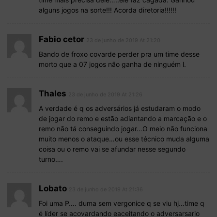
alguns jogos na sorte!!! Acorda diretoria!!!!!!
Fabio cetor
23 de junho de 2019 At 21:20
Bando de froxo covarde perder pra um time desse
morto que a 07 jogos não ganha de ninguém l.
Thales
23 de junho de 2019 At 21:26
A verdade é q os adversários já estudaram o modo
de jogar do remo e estão adiantando a marcação e o
remo não tá conseguindo jogar…O meio não funciona
muito menos o ataque…ou esse técnico muda alguma
coisa ou o remo vai se afundar nesse segundo
turno….
Lobato
23 de junho de 2019 At 21:36
Foi uma P…. duma sem vergonice q se viu hj…time q
é líder se acovardando eaceitando o adversarsario