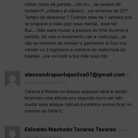
tomar conta da partida…vão tnc…se vestem de
homem P…clássico é clássico.. vai reclamar de Q??
Tempo de descanso ? Tiveram mais de 1 semana pra
se preparar p esse jogo seus merda…esse tec
Buc….Não sabe mudar a postura do time durante a
partida..Só vejo o rendimento cair a cada jogo…se
não se vestirem de homem e ganharem la fora vou
vender os 2 ingressos q comprei da reabertura do
baenao…ora vai iludir a tua mãe seus fdp
alessandropantojasilva07@gmail.com
23
de junho de 2019 At 23:02
Carioca é Ramos no ataque esqueçe série b senão
btomrem uma atitude pro segundo turno ser não
mudar esse ataque ridículo é patético vamos ficar no
máximo na Série C
Edinaldo Machado Tavares Tavares
24 de
junho de 2019 At 09:07