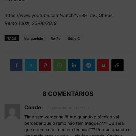
https://www.youtube.com/watch?v=9HTmCjQhE5s
Remo 100%, 23/06/2019
TAGS
Mangueirão
Re-Pa
Série C
8 COMENTÁRIOS
Conde
23 de junho de 2019 At 21:08
Time sem vergonha!!!! Até quando o técnico vai
perceber que o remo não tem ataque???? Ou será
que o remo não tem tem técnico??? Porque quando o
time mais precisa dele…..ele faz cagada. Ganhou