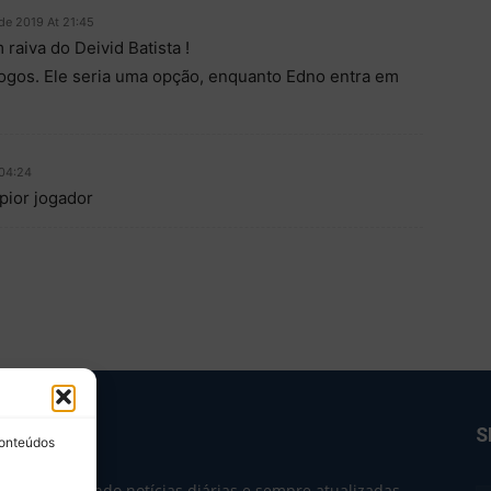
 de 2019 At 21:45
aiva do Deivid Batista !
 jogos. Ele seria uma opção, enquanto Edno entra em
 04:24
pior jogador
BRE NÓS
S
conteúdos
e 2004 trazendo notícias diárias e sempre atualizadas