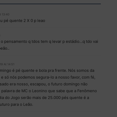
t 13:40
ou pé quente 2 X 0 p leao
4
 o pensamento q tdos tem q levar p estádio…q tdo vai
eão..
19 At 14:51
omingo é pé quente e bola pra frente. Nós somos da
e e só nós podemos segura-lo a nosso favor, com fé,
sado era nosso, escapou, o futuro domingo não
real palavra de MC o Leonino que sabe que a Fenômeno
dia do Jogo serão mais de 25.000 pés quente é a
uturo para o Leão.