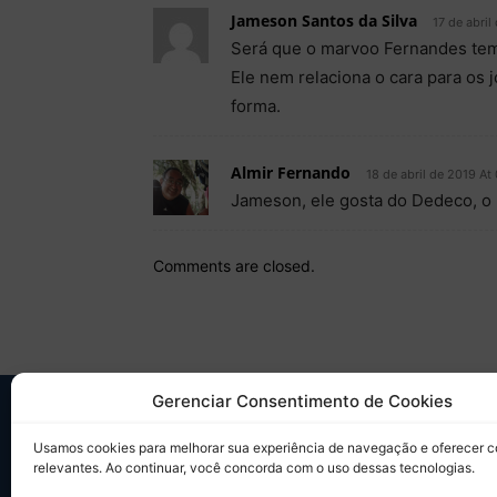
Jameson Santos da Silva
17 de abril
Será que o marvoo Fernandes tem r
Ele nem relaciona o cara para os
forma.
Almir Fernando
18 de abril de 2019 At
Jameson, ele gosta do Dedeco, o 
Comments are closed.
Gerenciar Consentimento de Cookies
SO
Usamos cookies para melhorar sua experiência de navegação e oferecer 
relevantes. Ao continuar, você concorda com o uso dessas tecnologias.
Desd