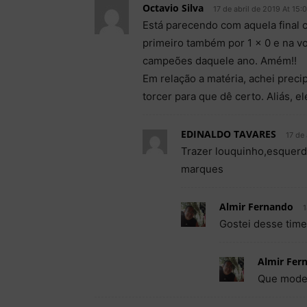
Octavio Silva
17 de abril de 2019 At 15:
Está parecendo com aquela final 
primeiro também por 1 x 0 e na v
campeões daquele ano. Amém!!
Em relação a matéria, achei preci
torcer para que dê certo. Aliás, e
EDINALDO TAVARES
17 de 
Trazer louquinho,esquerdi
marques
Almir Fernando
1
Gostei desse time
Almir Fer
Que mode