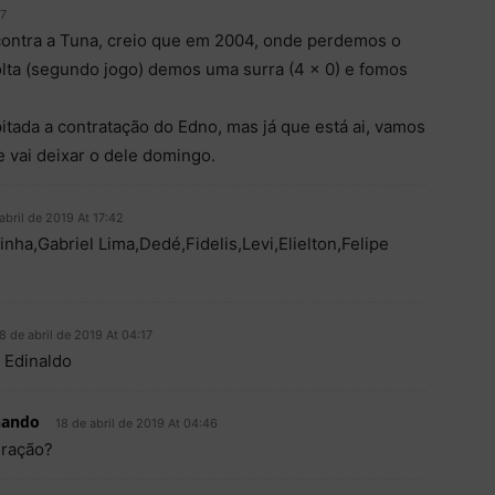
07
contra a Tuna, creio que em 2004, onde perdemos o
olta (segundo jogo) demos uma surra (4 x 0) e fomos
pitada a contratação do Edno, mas já que está ai, vamos
le vai deixar o dele domingo.
abril de 2019 At 17:42
nha,Gabriel Lima,Dedé,Fidelis,Levi,Elielton,Felipe
8 de abril de 2019 At 04:17
 Edinaldo
nando
18 de abril de 2019 At 04:46
ração?