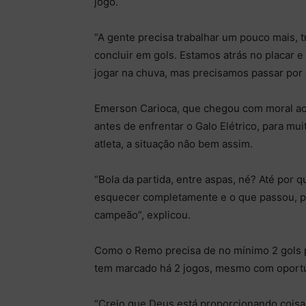
jogo.
“A gente precisa trabalhar um pouco mais, t
concluir em gols. Estamos atrás no placar e
jogar na chuva, mas precisamos passar por 
Emerson Carioca, que chegou com moral ao t
antes de enfrentar o Galo Elétrico, para mu
atleta, a situação não bem assim.
“Bola da partida, entre aspas, né? Até por
esquecer completamente e o que passou, pas
campeão”, explicou.
Como o Remo precisa de no mínimo 2 gols pa
tem marcado há 2 jogos, mesmo com oportun
“Creio que Deus está proporcionando coisas 