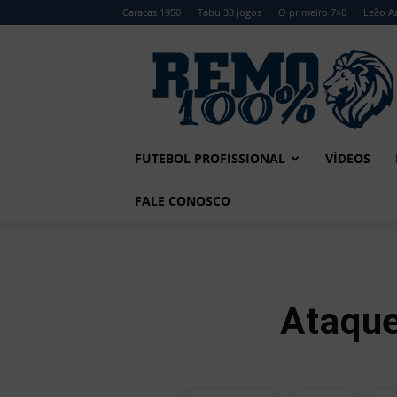
Caracas 1950
Tabu 33 jogos
O primeiro 7×0
Leão Az
Remo
100%
FUTEBOL PROFISSIONAL
VÍDEOS
FALE CONOSCO
Ataque