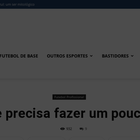
ul: um ser mitológico
FUTEBOL DE BASE
OUTROS ESPORTES
BASTIDORES
Futebol Profissional
 precisa fazer um pou
932
9