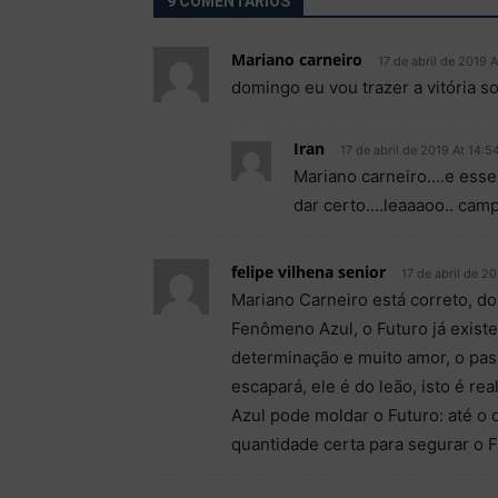
9 COMENTÁRIOS
Mariano carneiro
17 de abril de 2019 A
domingo eu vou trazer a vitória s
Iran
17 de abril de 2019 At 14:5
Mariano carneiro….e esse
dar certo….leaaaoo.. camp
felipe vilhena senior
17 de abril de 20
Mariano Carneiro está correto, d
Fenômeno Azul, o Futuro já exist
determinação e muito amor, o pas
escapará, ele é do leão, isto é 
Azul pode moldar o Futuro: até o 
quantidade certa para segurar o F