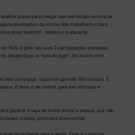
rabalhar a bola para chegar com perfeição na hora de
 agora precisamos da vitória. Não trabalhamos para
cima disso também”, destacou o atacante.
er feito 2 gols nas suas 2 participações passadas
itos, desperdiçou a “bola do jogo”. De acordo com
 que tem outro jogo. Sabemos que são 180 minutos. É
sou. É fazer o de melhor para sair vitorioso e
ra garantir a taça de forma direta, o ataque, que não
idades criadas, precisará desencantar.
boas lá na frente para a gente. Esse é o jogo da