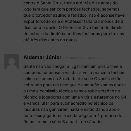
contra o Santa Cruz, treino até três dias antes do
jogo tem que ser com portões fechados, sabemos
que o torcedor azulino é fanático, não é aconselhável
expor torcedores e o Professor faltando menos de 3
dias para o duelo. O Professor Giva tem todo direito
de cobrar da diretória portões fechados para treinos
até três dias antes do duelo.
Aldemar Júnior
4 de maio de 2018 At 16:38
Gente não vão chegar a lugar nenhum pois o time e
campeão paraense e vai dar a volta por cima tenham
calma estamos na 3 rodada da serie C vocês estão
cobrando para um time que é campeão vamos apoiar
o time e comissão técnica vamos subir acredito no
técnico e jogadores com uma vitória estaremos no G4
e vamos lutar para subir acredito no técnico os
mucuras não ganharam nada e estão dando apoio
para seus jogadores e ainda pegaram 4 porrada do
Remo , rumo a série B a partir de sábado