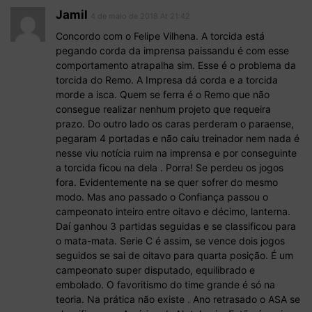
Jamil
4 de maio de 2018 At 21:42
Concordo com o Felipe Vilhena. A torcida está
pegando corda da imprensa paissandu é com esse
comportamento atrapalha sim. Esse é o problema da
torcida do Remo. A Impresa dá corda e a torcida
morde a isca. Quem se ferra é o Remo que não
consegue realizar nenhum projeto que requeira
prazo. Do outro lado os caras perderam o paraense,
pegaram 4 portadas e não caiu treinador nem nada é
nesse viu notícia ruim na imprensa e por conseguinte
a torcida ficou na dela . Porra! Se perdeu os jogos
fora. Evidentemente na se quer sofrer do mesmo
modo. Mas ano passado o Confiança passou o
campeonato inteiro entre oitavo e décimo, lanterna.
Daí ganhou 3 partidas seguidas e se classificou para
o mata-mata. Serie C é assim, se vence dois jogos
seguidos se sai de oitavo para quarta posição. É um
campeonato super disputado, equilibrado e
embolado. O favoritismo do time grande é só na
teoria. Na prática não existe . Ano retrasado o ASA se