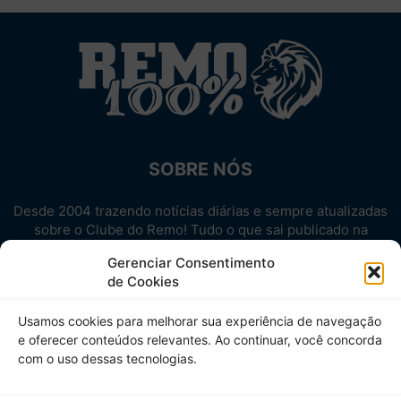
SOBRE NÓS
Desde 2004 trazendo notícias diárias e sempre atualizadas
sobre o Clube do Remo! Tudo o que sai publicado na
internet sobre o Leão, reunido em um único lugar!
Gerenciar Consentimento
Aproveite! Site não-oficial.
de Cookies
SIGA-NOS
Usamos cookies para melhorar sua experiência de navegação
e oferecer conteúdos relevantes. Ao continuar, você concorda
com o uso dessas tecnologias.