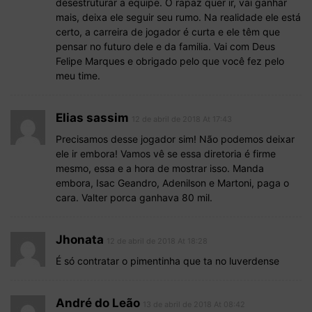
desestruturar a equipe. O rapaz quer ir, vai ganhar
mais, deixa ele seguir seu rumo. Na realidade ele está
certo, a carreira de jogador é curta e ele têm que
pensar no futuro dele e da familia. Vai com Deus
Felipe Marques e obrigado pelo que você fez pelo
meu time.
Elias sassim
12 de abril de 2018 At 17:43
Precisamos desse jogador sim! Não podemos deixar
ele ir embora! Vamos vê se essa diretoria é firme
mesmo, essa e a hora de mostrar isso. Manda
embora, Isac Geandro, Adenilson e Martoni, paga o
cara. Valter porca ganhava 80 mil.
Jhonata
12 de abril de 2018 At 18:28
É só contratar o pimentinha que ta no luverdense
André do Leão
13 de abril de 2018 At 08:42