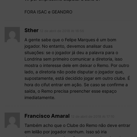
FORA ISAC e GEANDRO
Sther
12 de abril de 2018 At 16:56
A gente sabe que o Felipe Marques é um bom
jogador. No entanto, devemos analisar duas
situações: se o jogador já deu a palavra para o
Londrina sem primeiro comunicar a diretoria, isso
mostra o interesse dele em deixar o Remo. Por outro
lado, a diretoria não pode disputar o jogador que,
supostamente, está decidido jogar em outro clube. É
hora do cifut entrar em ação. Se caso se confirme a
saída, o Remo precisa preencher esse espaço
imediatamente.
Francisco Amaral
12 de abril de 2018 At 17:10
Também acho que o Clube do Remo não deve entrar
em leilão por jogador nenhum. Isso só iria