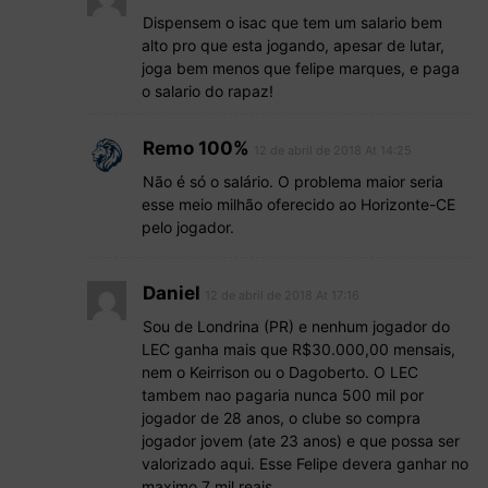
Dispensem o isac que tem um salario bem
alto pro que esta jogando, apesar de lutar,
joga bem menos que felipe marques, e paga
o salario do rapaz!
Remo 100%
12 de abril de 2018 At 14:25
Não é só o salário. O problema maior seria
esse meio milhão oferecido ao Horizonte-CE
pelo jogador.
Daniel
12 de abril de 2018 At 17:16
Sou de Londrina (PR) e nenhum jogador do
LEC ganha mais que R$30.000,00 mensais,
nem o Keirrison ou o Dagoberto. O LEC
tambem nao pagaria nunca 500 mil por
jogador de 28 anos, o clube so compra
jogador jovem (ate 23 anos) e que possa ser
valorizado aqui. Esse Felipe devera ganhar no
maximo 7 mil reais.