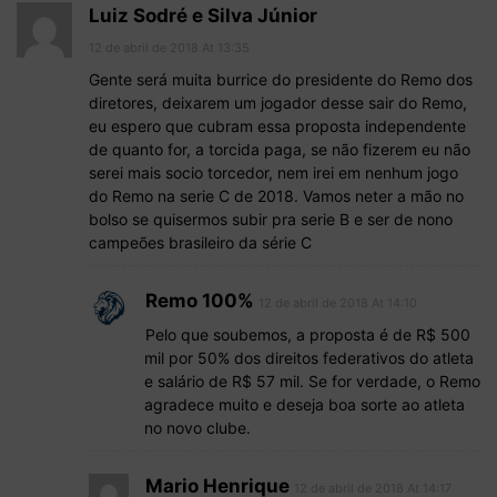
Luiz Sodré e Silva Júnior
12 de abril de 2018 At 13:35
Gente será muita burrice do presidente do Remo dos
diretores, deixarem um jogador desse sair do Remo,
eu espero que cubram essa proposta independente
de quanto for, a torcida paga, se não fizerem eu não
serei mais socio torcedor, nem irei em nenhum jogo
do Remo na serie C de 2018. Vamos neter a mão no
bolso se quisermos subir pra serie B e ser de nono
campeões brasileiro da série C
Remo 100%
12 de abril de 2018 At 14:10
Pelo que soubemos, a proposta é de R$ 500
mil por 50% dos direitos federativos do atleta
e salário de R$ 57 mil. Se for verdade, o Remo
agradece muito e deseja boa sorte ao atleta
no novo clube.
Mario Henrique
12 de abril de 2018 At 14:17