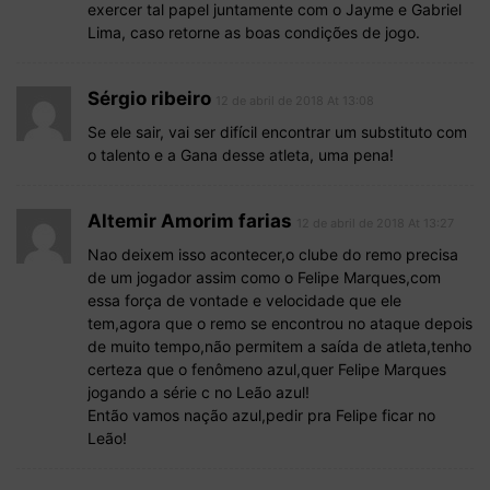
exercer tal papel juntamente com o Jayme e Gabriel
Lima, caso retorne as boas condições de jogo.
Sérgio ribeiro
12 de abril de 2018 At 13:08
Se ele sair, vai ser difícil encontrar um substituto com
o talento e a Gana desse atleta, uma pena!
Altemir Amorim farias
12 de abril de 2018 At 13:27
Nao deixem isso acontecer,o clube do remo precisa
de um jogador assim como o Felipe Marques,com
essa força de vontade e velocidade que ele
tem,agora que o remo se encontrou no ataque depois
de muito tempo,não permitem a saída de atleta,tenho
certeza que o fenômeno azul,quer Felipe Marques
jogando a série c no Leão azul!
Então vamos nação azul,pedir pra Felipe ficar no
Leão!