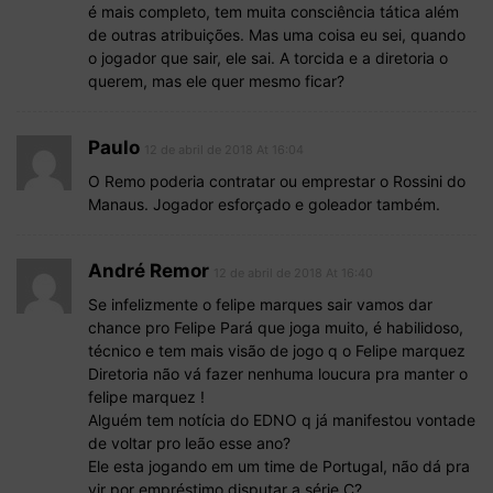
é mais completo, tem muita consciência tática além
de outras atribuições. Mas uma coisa eu sei, quando
o jogador que sair, ele sai. A torcida e a diretoria o
querem, mas ele quer mesmo ficar?
Paulo
12 de abril de 2018 At 16:04
O Remo poderia contratar ou emprestar o Rossini do
Manaus. Jogador esforçado e goleador também.
André Remor
12 de abril de 2018 At 16:40
Se infelizmente o felipe marques sair vamos dar
chance pro Felipe Pará que joga muito, é habilidoso,
técnico e tem mais visão de jogo q o Felipe marquez
Diretoria não vá fazer nenhuma loucura pra manter o
felipe marquez !
Alguém tem notícia do EDNO q já manifestou vontade
de voltar pro leão esse ano?
Ele esta jogando em um time de Portugal, não dá pra
vir por empréstimo disputar a série C?