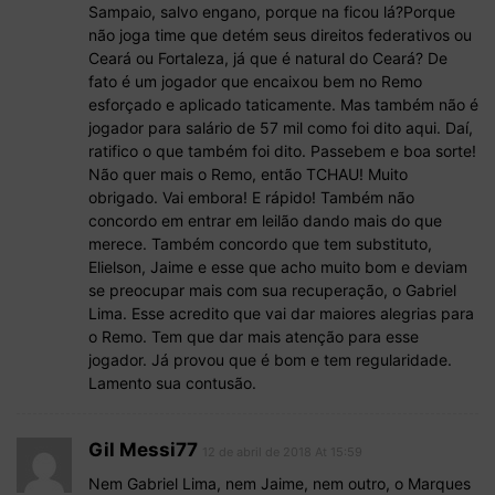
Sampaio, salvo engano, porque na ficou lá?Porque
não joga time que detém seus direitos federativos ou
Ceará ou Fortaleza, já que é natural do Ceará? De
fato é um jogador que encaixou bem no Remo
esforçado e aplicado taticamente. Mas também não é
jogador para salário de 57 mil como foi dito aqui. Daí,
ratifico o que também foi dito. Passebem e boa sorte!
Não quer mais o Remo, então TCHAU! Muito
obrigado. Vai embora! E rápido! Também não
concordo em entrar em leilão dando mais do que
merece. Também concordo que tem substituto,
Elielson, Jaime e esse que acho muito bom e deviam
se preocupar mais com sua recuperação, o Gabriel
Lima. Esse acredito que vai dar maiores alegrias para
o Remo. Tem que dar mais atenção para esse
jogador. Já provou que é bom e tem regularidade.
Lamento sua contusão.
Gil Messi77
12 de abril de 2018 At 15:59
Nem Gabriel Lima, nem Jaime, nem outro, o Marques