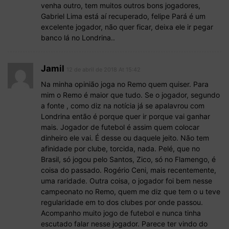
venha outro, tem muitos outros bons jogadores,
Gabriel Lima está aí recuperado, felipe Pará é um
excelente jogador, não quer ficar, deixa ele ir pegar
banco lá no Londrina..
Jamil
12 de abril de 2018 At 15:42
Na minha opinião joga no Remo quem quiser. Para
mim o Remo é maior que tudo. Se o jogador, segundo
a fonte , como diz na notícia já se apalavrou com
Londrina então é porque quer ir porque vai ganhar
mais. Jogador de futebol é assim quem colocar
dinheiro ele vai. É desse ou daquele jeito. Não tem
afinidade por clube, torcida, nada. Pelé, que no
Brasil, só jogou pelo Santos, Zico, só no Flamengo, é
coisa do passado. Rogério Ceni, mais recentemente,
uma raridade. Outra coisa, o jogador foi bem nesse
campeonato no Remo, quem me diz que tem o u teve
regularidade em to dos clubes por onde passou.
Acompanho muito jogo de futebol e nunca tinha
escutado falar nesse jogador. Parece ter vindo do