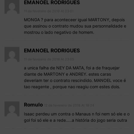
EMANOEL RODRIGUES
11 de fevereiro de 2018 At 23:01
MONGA ? para aconteceer igual MARTONY, depois
que assinou o contrato mudou sua personnalidade e
mostrou o lado negativo de homem.
EMANOEL RODRIGUES
11 de fevereiro de 2018 At 23:05
a unica falha de NEY DA MATA, foi a de fraquejar
diante de MARTONY e ANDREY. estes caras
deveriam ter o contrato rescindido. MANOEL voce é
tao reagente , porque nao reagiu com estes dois.
Romulo
12 de fevereiro de 2018 At 18:24
Isaac perdeu um contra o Manaus n foi nem só ele e o
gol foi só ele e a rede…..a história do jogo seria outra