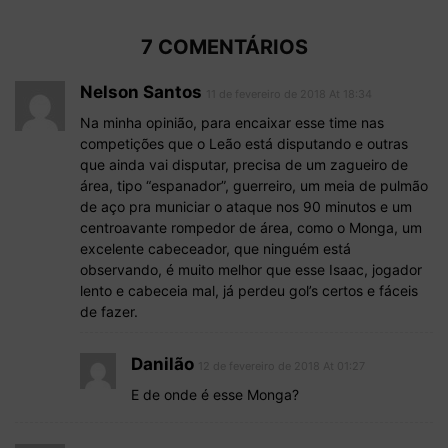
7 COMENTÁRIOS
Nelson Santos
11 de fevereiro de 2018 At 18:34
Na minha opinião, para encaixar esse time nas
competições que o Leão está disputando e outras
que ainda vai disputar, precisa de um zagueiro de
área, tipo “espanador”, guerreiro, um meia de pulmão
de aço pra municiar o ataque nos 90 minutos e um
centroavante rompedor de área, como o Monga, um
excelente cabeceador, que ninguém está
observando, é muito melhor que esse Isaac, jogador
lento e cabeceia mal, já perdeu gol’s certos e fáceis
de fazer.
Danilão
12 de fevereiro de 2018 At 01:27
E de onde é esse Monga?