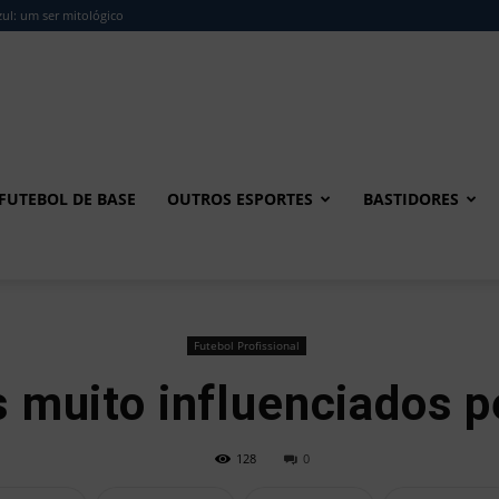
ul: um ser mitológico
FUTEBOL DE BASE
OUTROS ESPORTES
BASTIDORES
Futebol Profissional
 muito influenciados p
128
0