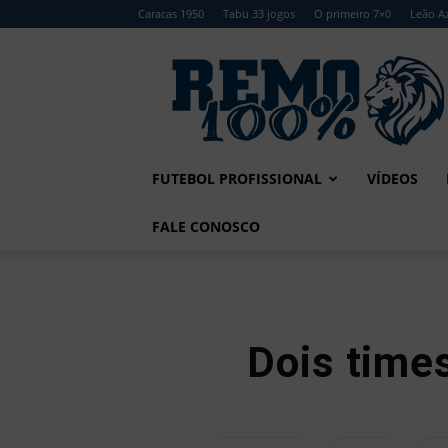
Caracas 1950
Tabu 33 jogos
O primeiro 7×0
Leão Az
Remo
100%
FUTEBOL PROFISSIONAL
VÍDEOS
FALE CONOSCO
Dois times