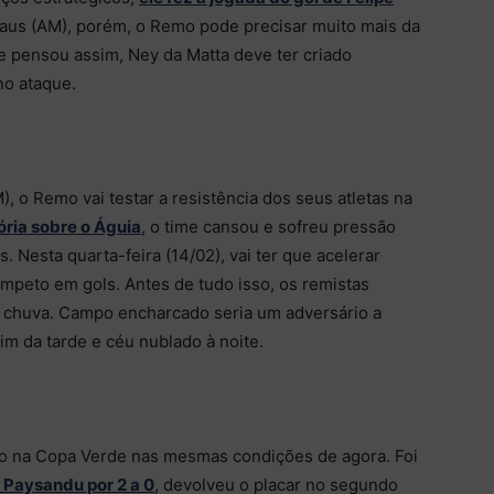
naus (AM), porém, o Remo pode precisar muito mais da
e pensou assim, Ney da Matta deve ter criado
no ataque.
, o Remo vai testar a resistência dos seus atletas na
ória sobre o Águia
, o time cansou e sofreu pressão
 Nesta quarta-feira (14/02), vai ter que acelerar
e ímpeto em gols. Antes de tudo isso, os remistas
e chuva. Campo encharcado seria um adversário a
im da tarde e céu nublado à noite.
ão na Copa Verde nas mesmas condições de agora. Foi
 Paysandu por 2 a 0
, devolveu o placar no segundo