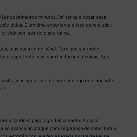
já nos primeiros minutos. Vai ter que dosar essa
ão tática. É um time experiente e isso deve ajudar.
 torcida sem sair do plano tático.
iva, mas nada confortável. Terá que ser muito
 time experiente, mas com limitações técnicas. Seu
tacular, mas seguramente será um jogo emocionante.
as!
atequizando-o para jogar taticamente. A maior
 que só avance ao ataque com segurança de cobertura e
ços estratégicos,
ele fez a jogada do gol de Felipe