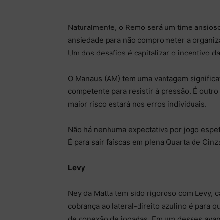
Naturalmente, o Remo será um time ansioso 
ansiedade para não comprometer a organizaç
Um dos desafios é capitalizar o incentivo da
O Manaus (AM) tem uma vantagem significat
competente para resistir à pressão. É outro
maior risco estará nos erros individuais.
Não há nenhuma expectativa por jogo espe
É para sair faíscas em plena Quarta de Cinz
Levy
Ney da Matta tem sido rigoroso com Levy, c
cobrança ao lateral-direito azulino é para
de conexão de jogadas. Em um desses avan