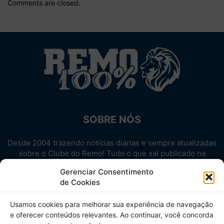
Comments are closed.
SOBRE NÓS
Desde 2004 trazendo notícias diárias e sempre atualizadas
sobre o Clube do Remo! Tudo o que sai publicado na
internet sobre o Leão, reunido em um único lugar!
Gerenciar Consentimento
Aproveite! Site não-oficial.
de Cookies
SIGA-NOS
Usamos cookies para melhorar sua experiência de navegação
e oferecer conteúdos relevantes. Ao continuar, você concorda