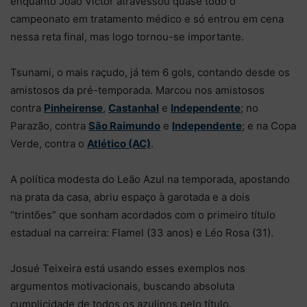
enquanto João Victor atravessou quase todo o
campeonato em tratamento médico e só entrou em cena
nessa reta final, mas logo tornou-se importante.
Tsunami, o mais raçudo, já tem 6 gols, contando desde os
amistosos da pré-temporada. Marcou nos amistosos
contra
Pinheirense
,
Castanhal
e
Independente
; no
Parazão, contra
São Raimundo
e
Independente
; e na Copa
Verde, contra o
Atlético (AC)
.
A política modesta do Leão Azul na temporada, apostando
na prata da casa, abriu espaço à garotada e a dois
“trintões” que sonham acordados com o primeiro título
estadual na carreira: Flamel (33 anos) e Léo Rosa (31).
Josué Teixeira está usando esses exemplos nos
argumentos motivacionais, buscando absoluta
cumplicidade de todos os azulinos pelo título.